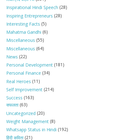
(28)
Inspirational Hindi Speech
(28)
Inspiring Entrepreneurs
(5)
Interesting Facts
(6)
Mahatma Gandhi
(55)
Miscellaneous
(64)
Miscellaneous
(22)
News
(181)
Personal Development
(34)
Personal Finance
(11)
Real Heroes
(214)
Self Improvement
(163)
Success
(63)
सफलता
(20)
Uncategorized
(8)
Weight Management
(192)
Whatsapp Status in Hindi
(21)
हिंदी कविता