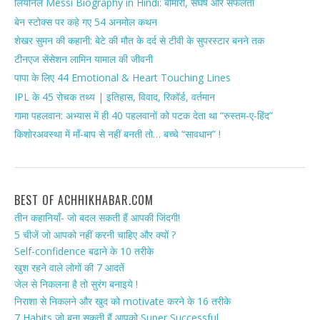
लियोनेल Messi Biography in Hindi: बीमारी, संघर्ष और सफलता
बेन स्टोक्स पर कहे गए 54 अनमोल कथन
शेखर सुमन की कहानी: बेटे की मौत के दर्द से टीवी के सुपरस्टार बनने तक
टीनएज सेंसेशन लामिन यामाल की जीवनी
पापा के लिए 44 Emotional & Heart Touching Lines
IPL के 45 रोचक तथ्य | इतिहास, विवाद, रिकॉर्ड, वर्तमान
गामा पहलवान: अभ्यास में ही 40 पहलवानों को पटक देता था “रुस्तम-ए-हिंद”
किशोरअवस्था में माँ-बाप से नहीं बनती तो… बच्चे “सावधान” !
BEST OF ACHHIKHABAR.COM
तीन कहानियाँ- जो बदल सकती हैं आपकी जिंदगी!
5 चीजें जो आपको नहीं करनी चाहिए और क्यों ?
Self-confidence बढाने के 10 तरीके
खुश रहने वाले लोगों की 7 आदतें
जेल से निकलना है तो सुरंग बनाइये !
निराशा से निकलने और खुद को motivate करने के 16 तरीके
7 Habits जो बना सकती हैं आपको Super Successful