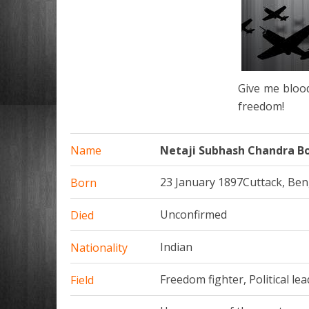
Give me blood
freedom!
Name
Netaji Subhash Chandra Bose /
23 January 1897Cuttack, Beng
Born
Unconfirmed
Died
Indian
Nationality
Freedom fighter, Political lea
Field