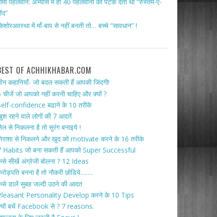
ामा पहलवान: अभ्यास में ही 40 पहलवानों को पटक देता था “रुस्तम-ए-
िंद”
िशोरअवस्था में माँ-बाप से नहीं बनती तो… बच्चे “सावधान” !
BEST OF ACHHIKHABAR.COM
ीन कहानियाँ- जो बदल सकती हैं आपकी जिंदगी!
 चीजें जो आपको नहीं करनी चाहिए और क्यों ?
elf-confidence बढाने के 10 तरीके
ुश रहने वाले लोगों की 7 आदतें
ेल से निकलना है तो सुरंग बनाइये !
िराशा से निकलने और खुद को motivate करने के 16 तरीके
 Habits जो बना सकती हैं आपको Super Successful
ैसे सीखें अंग्रेजी बोलना ? 12 Ideas
रोड़पति बनना है तो नौकरी छोडिये…….
ैसे डालें सुबह जल्दी उठने की आदत
Pleasant Personality Develop करने के 10 Tips
्यों बचें Facebook से ? 7 reasons.