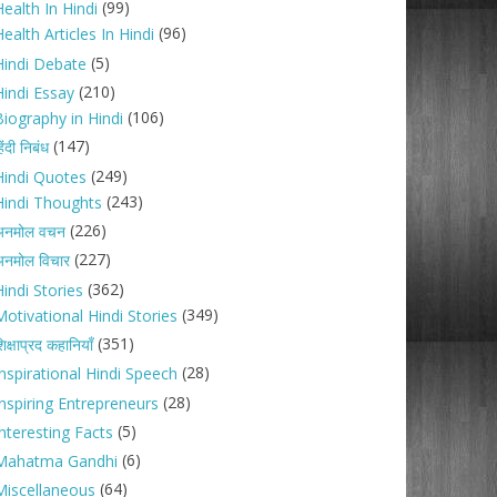
(99)
ealth In Hindi
(96)
ealth Articles In Hindi
(5)
Hindi Debate
(210)
Hindi Essay
(106)
Biography in Hindi
(147)
िंदी निबंध
(249)
Hindi Quotes
(243)
Hindi Thoughts
(226)
अनमोल वचन
(227)
नमोल विचार
(362)
indi Stories
(349)
Motivational Hindi Stories
(351)
िक्षाप्रद कहानियाँ
(28)
Inspirational Hindi Speech
(28)
Inspiring Entrepreneurs
(5)
nteresting Facts
(6)
Mahatma Gandhi
(64)
Miscellaneous