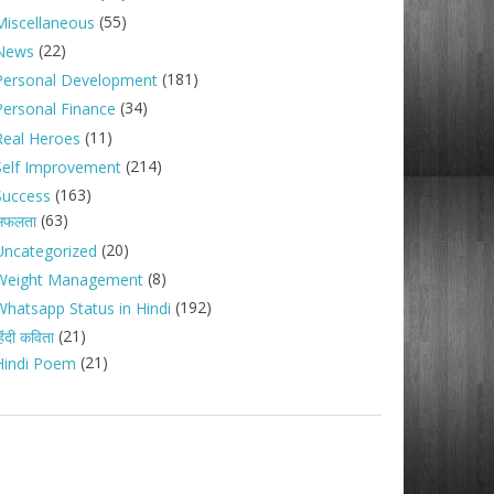
(55)
Miscellaneous
(22)
News
(181)
Personal Development
(34)
Personal Finance
(11)
Real Heroes
(214)
Self Improvement
(163)
Success
(63)
सफलता
(20)
Uncategorized
(8)
Weight Management
(192)
Whatsapp Status in Hindi
(21)
िंदी कविता
(21)
Hindi Poem