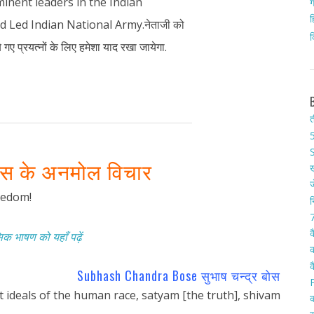
inent leaders in the Indian
ग
ह
Led Indian National Army.नेताजी को
क
 गए प्रयत्नों के लिए हमेशा याद रखा जायेगा.
त
5
S
बोस के अनमोल विचार
ख
ज
eedom!
न
7
क
क भाषण को यहाँ पढ़ें
क
क
Subhash Chandra Bose सुभाष चन्द्र बोस
t ideals of the human race, satyam [the truth], shivam
क