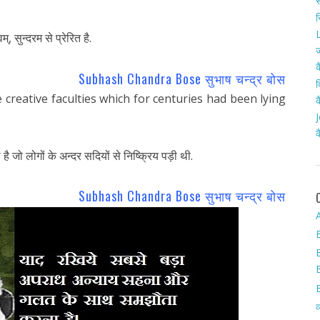
स
र
L
, सुन्दरम से प्रेरित है.
ज
क
Subhash Chandra Bose सुभाष चन्द्र बोस
द
creative faculties which for centuries had been lying
क
J
क
है जो लोगों के अन्दर सदियों से निष्क्रिय पड़ी थी.
Subhash Chandra Bose सुभाष चन्द्र बोस
A
व