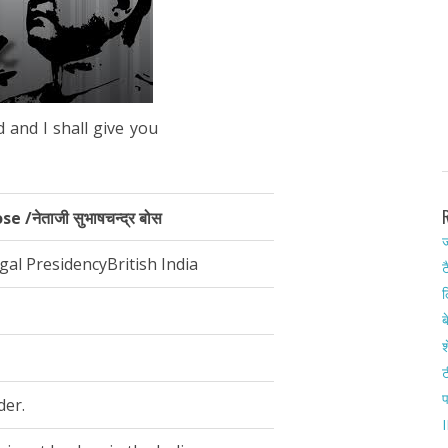
 and I shall give you
नेताजी सुभाषचन्द्र बोस
ज
al PresidencyBritish India
ट
ल
ब
श
ट
der.
I