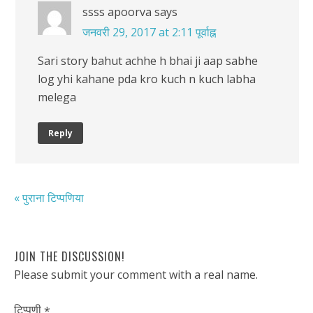
ssss apoorva
says
जनवरी 29, 2017 at 2:11 पूर्वाह्न
Sari story bahut achhe h bhai ji aap sabhe
log yhi kahane pda kro kuch n kuch labha
melega
Reply
« पुराना टिप्पणिया
JOIN THE DISCUSSION!
Please submit your comment with a real name.
टिप्पणी
*