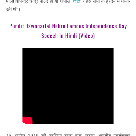
पाल(विपिन्द्र चन्द्र पाल) हों या गोपाल,
, नेहरु सभी के ह्रदय में धधक
गाँधी
रही थी।
Pundit Jawaharlal Nehru Famous Independence Day
Speech in Hindi (Video)
13 अप्रैल 1919 की (जलिया वाला बाग) घटना, भारतीय स्वतंत्रता