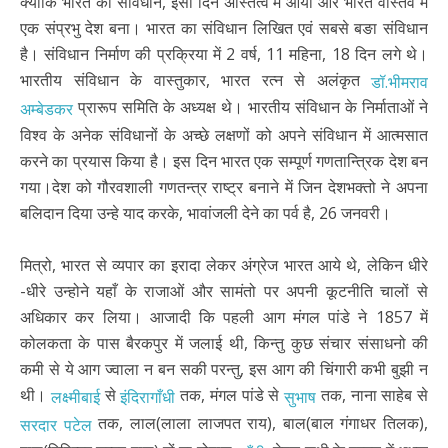
क्योंकि भारत का संविधान, इसी दिन अस्तित्व मे आया और भारत वास्तव में
एक संप्रभु देश बना। भारत का संविधान लिखित एवं सबसे बङा संविधान
है। संविधान निर्माण की प्रक्रिया में 2 वर्ष, 11 महिना, 18 दिन लगे थे।
भारतीय संविधान के वास्तुकार, भारत रत्न से अलंकृत
डॉ.भीमराव
प्रारूप समिति के अध्यक्ष थे। भारतीय संविधान के निर्माताओं ने
अम्बेडकर
विश्व के अनेक संविधानों के अच्छे लक्षणों को अपने संविधान में आत्मसात
करने का प्रयास किया है। इस दिन भारत एक सम्पूर्ण गणतान्त्रिक देश बन
गया।देश को गौरवशाली गणतन्त्र राष्ट्र बनाने में जिन देशभक्तो ने अपना
बलिदान दिया उन्हे याद करके, भावांजली देने का पर्व है, 26 जनवरी।
मित्रो, भारत से व्यपार का इरादा लेकर अंग्रेज भारत आये थे, लेकिन धीरे
-धीरे उन्होने यहाँ के राजाओं और सामंतो पर अपनी कूटनीति चालों से
अधिकार कर लिया। आजादी कि पहली आग मंगल पांडे ने 1857 में
कोलकता के पास बैरकपुर में जलाई थी, किन्तु कुछ संचार संसाधनो की
कमी से ये आग ज्वाला न बन सकी परन्तु, इस आग की चिंगारी कभी बुझी न
थी।
से
तक, मंगल पांडे से
तक, नाना साहेब से
लक्ष्मीबाई
इंदिरागाँधी
सुभाष
तक, लाल(लाला लाजपत राय), बाल(बाल गंगाधर तिलक),
सरदार पटेल