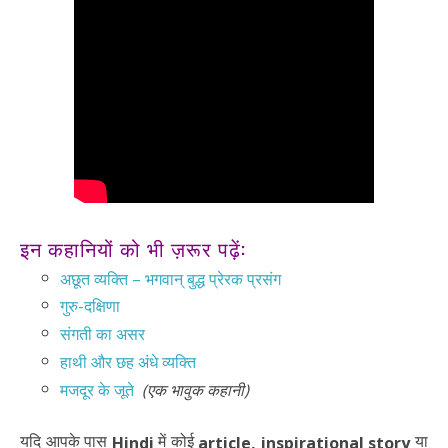
इन कहानियों को भी ज़रूर पढ़ें:
अछूत व्यक्ति – भगवान् बुद्ध प्रेरक प्रसंग
गुरु-दक्षिणा
संगती का असर
हाथी और छह अंधे व्यक्ति
मजदूर के जूते
(एक भावुक कहानी)
यदि आपके पास
में कोई
या
Hindi
article,
inspirational story