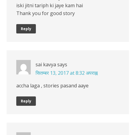
iski jitni tariph ki jaye kam hai
Thank you for good story
Reply
sai kavya
says
सितम्बर 13, 2017 at 8:32 अपराह्न
accha laga , stories pasand aaye
Reply