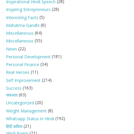
(28)
Inspirational Hindi Speech
(28)
Inspiring Entrepreneurs
(5)
Interesting Facts
(6)
Mahatma Gandhi
(64)
Miscellaneous
(55)
Miscellaneous
(22)
News
(181)
Personal Development
(34)
Personal Finance
(11)
Real Heroes
(214)
Self Improvement
(163)
Success
(63)
सफलता
(20)
Uncategorized
(8)
Weight Management
(192)
Whatsapp Status in Hindi
(21)
हिंदी कविता
(21)
Hindi Poem