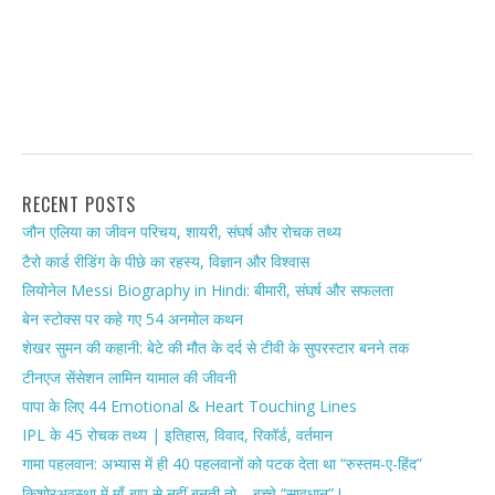
RECENT POSTS
जौन एलिया का जीवन परिचय, शायरी, संघर्ष और रोचक तथ्य
टैरो कार्ड रीडिंग के पीछे का रहस्य, विज्ञान और विश्वास
लियोनेल Messi Biography in Hindi: बीमारी, संघर्ष और सफलता
बेन स्टोक्स पर कहे गए 54 अनमोल कथन
शेखर सुमन की कहानी: बेटे की मौत के दर्द से टीवी के सुपरस्टार बनने तक
टीनएज सेंसेशन लामिन यामाल की जीवनी
पापा के लिए 44 Emotional & Heart Touching Lines
IPL के 45 रोचक तथ्य | इतिहास, विवाद, रिकॉर्ड, वर्तमान
गामा पहलवान: अभ्यास में ही 40 पहलवानों को पटक देता था “रुस्तम-ए-हिंद”
किशोरअवस्था में माँ-बाप से नहीं बनती तो… बच्चे “सावधान” !