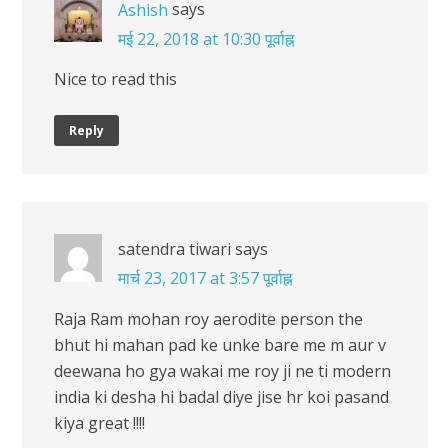
says
Ashish
मई 22, 2018 at 10:30 पूर्वाह्न
Nice to read this
Reply
satendra tiwari
says
मार्च 23, 2017 at 3:57 पूर्वाह्न
Raja Ram mohan roy aerodite person the
bhut hi mahan pad ke unke bare me m aur v
deewana ho gya wakai me roy ji ne ti modern
india ki desha hi badal diye jise hr koi pasand
kiya great !!!!