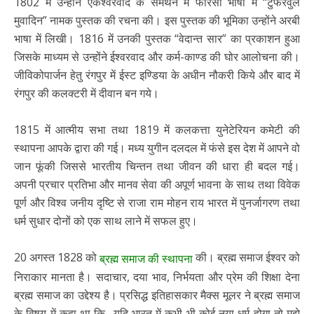
1802 में उन्होंने एकेश्वरवाद के समर्थन में फारसी भाषा में “टुफरवुल
मुवादिन” नामक पुस्तक की रचना की। इस पुस्तक की भूमिका उन्होंने अरबी
भाषा में लिखी। 1816 में उनकी पुस्तक “वेदान्त सार” का प्रकाशन हुआ
जिसके माध्यम से उन्होंने ईश्वरवाद और कर्म-काण्ड की घोर आलोचना की।
जीविकोपार्जन हेतु रंगपुर में ईस्ट इण्डिया के अधीन नौकरी किये और बाद में
रंगपुर की कलक्टरी में दीवान बन गये।
1815 में आत्मीय सभा तथा 1819 में कलकत्ता युनेटेरियन कमेटी की
स्थापना आपके द्वारा की गई। मध्य युगीन दलदल में फंसे इस देश में आपने वो
जान फूंकी जिससे भारतीय चिन्तन तथा जीवन की धारा ही बदल गई।
अपनी प्रचार प्रतिभा और मानव सेवा की अपूर्ण भावना के साथ तथा विवेक
पूर्ण और विश्व जनीय दृष्टि से राजा राम मोहन राय भारत में पुनर्जागरण तथा
धर्म सुधार दोनों को एक साथ लाने में सफल हुए।
20 अगस्त 1828 को
की। ब्रह्म समाज ईश्वर को
ब्रह्म समाज की स्थापना
निराकार मानता है। सदाचार, दया भाव, निर्भयता और प्रेम की शिक्षा देना
ब्रह्म समाज का उद्देश्य है। प्रसिद्ध इतिहासकार मैक्स मूलर ने ब्रह्म समाज
के विषय में कहा था कि- यदि भारत में कभी भी कोई नया धर्म होगा तो मुझे