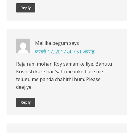
Reply
Mallika begum
says
फ़रवरी 17, 2017 at 7:51 अपराह्न
Raja ram mohan Roy saman ke liye. Bahutu
Koshish kare hai. Sahi me inke bare me
telugu me panda chahithi hum. Please
deejiye.
Reply