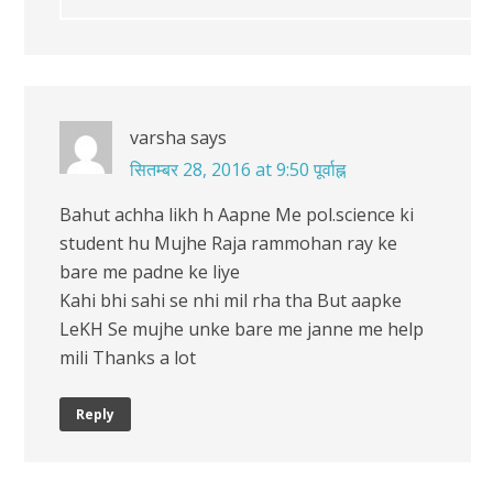
varsha
says
सितम्बर 28, 2016 at 9:50 पूर्वाह्न
Bahut achha likh h Aapne Me pol.science ki
student hu Mujhe Raja rammohan ray ke
bare me padne ke liye
Kahi bhi sahi se nhi mil rha tha But aapke
LeKH Se mujhe unke bare me janne me help
mili Thanks a lot
Reply