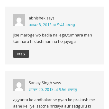
abhishek
says
नवम्बर 8, 2013 at 5:41 अपराह्न
jise maroge wo badla na lega,tumhara man
tumhara hi dushman na ho jayega
Reply
Sanjay Singh
says
अगस्त 20, 2013 at 9:56 अपराह्न
agyanta ke andhakar se gyan ke prakash me
aane ke liye, saccha hridaya aur sadguru ki