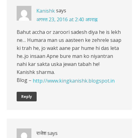
says
Kanishk
अगस्त 23, 2016 at 2:40 अपराह्न
Bahut accha or zaroori sadesh diya he is lekh
ne… Humara man us aasteen ke zehrele saap
ki trah he, jo wakt aane par hume hi das leta
he..jo insaan Apne bure man ko niyantran
nahi kar sakta uska jewan tabah he!
Kanishk sharma.
Blog –
http://www.kingkanishk.blogspot.in
Reply
राजेश
says