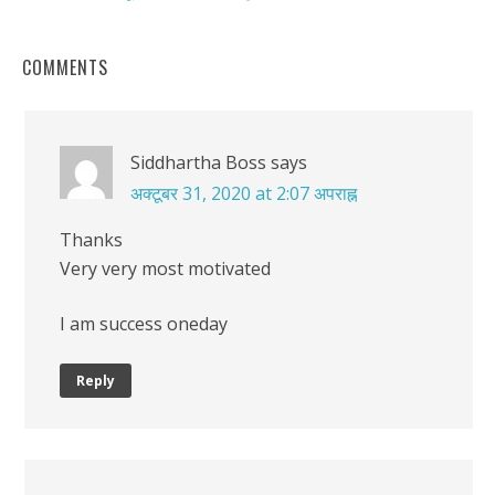
COMMENTS
Siddhartha Boss
says
अक्टूबर 31, 2020 at 2:07 अपराह्न
Thanks
Very very most motivated
I am success oneday
Reply