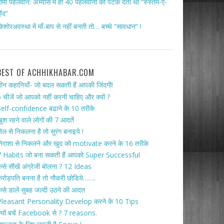
ामा पहलवान: अभ्यास में ही 40 पहलवानों को पटक देता था “रुस्तम-ए-
िंद”
िशोरअवस्था में माँ-बाप से नहीं बनती तो… बच्चे “सावधान” !
BEST OF ACHHIKHABAR.COM
ीन कहानियाँ- जो बदल सकती हैं आपकी जिंदगी!
 चीजें जो आपको नहीं करनी चाहिए और क्यों ?
elf-confidence बढाने के 10 तरीके
ुश रहने वाले लोगों की 7 आदतें
ेल से निकलना है तो सुरंग बनाइये !
िराशा से निकलने और खुद को motivate करने के 16 तरीके
 Habits जो बना सकती हैं आपको Super Successful
ैसे सीखें अंग्रेजी बोलना ? 12 Ideas
रोड़पति बनना है तो नौकरी छोडिये…….
ैसे डालें सुबह जल्दी उठने की आदत
Pleasant Personality Develop करने के 10 Tips
्यों बचें Facebook से ? 7 reasons.