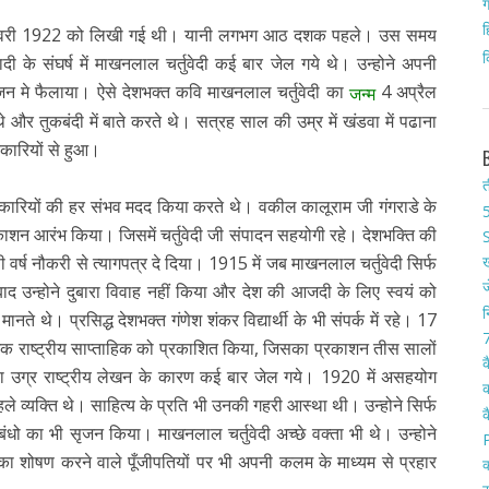
ग
ह
18 फरवरी 1922 को लिखी गई थी। यानी लगभग आठ दशक पहले। उस समय
क
ी के संघर्ष में माखनलाल चर्तुवेदी कई बार जेल गये थे। उन्होने अपनी
न मे फैलाया। ऐसे देशभक्त कवि माखनलाल चर्तुवेदी का
4 अप्रैल
जन्म
े और तुकबंदी में बाते करते थे। सत्रह साल की उम्र में खंडवा में पढाना
िकारियों से हुआ।
त
्तिकारियों की हर संभव मदद किया करते थे। वकील कालूराम जी गंगराडे के
5
ाशन आरंभ किया। जिसमें चर्तुवेदी जी संपादन सहयोगी रहे। देशभक्ति की
S
ख
्ष नौकरी से त्यागपत्र दे दिया। 1915 में जब माखनलाल चर्तुवेदी सिर्फ
ज
बाद उन्होने दुबारा विवाह नहीं किया और देश की आजदी के लिए स्वयं को
न
ते थे। प्रसिद्ध देशभक्त गंणेश शंकर विद्यार्थी के भी संपर्क में रहे। 17
7
 नामक राष्ट्रीय साप्ताहिक को प्रकाशित किया, जिसका प्रकाशन तीस सालों
क
ा उग्र राष्ट्रीय लेखन के कारण कई बार जेल गये। 1920 में असहयोग
क
ले व्यक्ति थे। साहित्य के प्रति भी उनकी गहरी आस्था थी। उन्होने सिर्फ
क
धो का भी सृजन किया। माखनलाल चर्तुवेदी अच्छे वक्ता भी थे। उन्होने
 का शोषण करने वाले पूँजीपतियों पर भी अपनी कलम के माध्यम से प्रहार
क