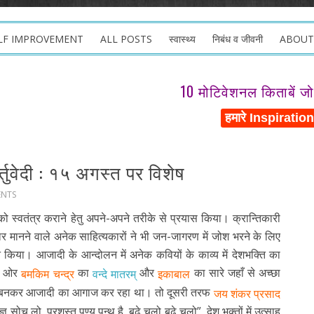
LF IMPROVEMENT
ALL POSTS
स्वास्थ्य
निबंध व जीवनी
ABOUT
10 मोटिवेशनल किताबें ज
तुवेदी : १५ अगस्त पर विशेष
ENTS
ि को स्वतंत्र कराने हेतु अपने-अपने तरीके से प्रयास किया। क्रान्तिकारी
र मानने वाले अनेक साहित्यकारों ने भी जन-जागरण में जोश
भरने के लिए
िया। आजादी के आन्दोलन में अनेक कवियों के काव्य में देशभक्ति का
एक ओर
का
और
का सारे जहाँ से अच्छा
बमकिम चन्द्र
वन्दे मातरम्
इकाबाल
णीं बनकर आजादी का आगाज कर रहा था। तो दूसरी तरफ
जय शंकर प्रसाद
ज्ञ सोच लो, प्रशस्त पुण्य पन्थ है, बढे चलो बढे चलो”, देश भक्तों में उत्साह