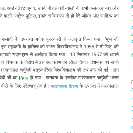
स
र
ीचे पहाङ, आङे-तिरछे घुमाव, उनके बीहङ नदी-नालों के कभी कलकल स्वर और
L
े वाली अंग्रेज पुलिस, इनके सम्मिश्रण से ही मेरे जीवन और साहित्य का
ज
क
द
 आजादी के उपरान्त अनेक पुरस्कारों से अंलंकृत किया गया। ‘पुष्प की
क
स महाकवि के कृतित्व को सागर विश्वविद्यालय ने 1959 में डी.लिट्. की
J
रा आपको ‘पद्मभूषण से अलंकृत किया गया। 10 सितम्बर 1967 को आपने
क
ोधन विधेयक के विरोध में इस अलंकरण को लौटा दिया। देशभक्त एवं सच्चे
ं माखनलाल चर्तुवेदी पत्रकारिता विश्वविद्यालय की स्थापना की गई। सन्
ुवेदी जी का
हो गया। मानवता के प्रतीक माखनलाल चर्तुवेदी भारत
निधन
रों के लिए प्रेरणास्रोत हैं।
के उपलक्ष में माखनलाल
स्वतंत्रता दिवस
A
व