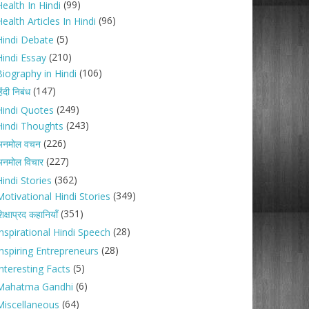
(99)
ealth In Hindi
(96)
ealth Articles In Hindi
(5)
Hindi Debate
(210)
Hindi Essay
(106)
Biography in Hindi
(147)
िंदी निबंध
(249)
Hindi Quotes
(243)
Hindi Thoughts
(226)
अनमोल वचन
(227)
नमोल विचार
(362)
indi Stories
(349)
Motivational Hindi Stories
(351)
िक्षाप्रद कहानियाँ
(28)
Inspirational Hindi Speech
(28)
Inspiring Entrepreneurs
(5)
nteresting Facts
(6)
Mahatma Gandhi
(64)
Miscellaneous