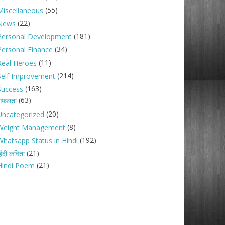
(55)
Miscellaneous
(22)
News
(181)
Personal Development
(34)
Personal Finance
(11)
Real Heroes
(214)
Self Improvement
(163)
Success
(63)
सफलता
(20)
Uncategorized
(8)
Weight Management
(192)
Whatsapp Status in Hindi
(21)
िंदी कविता
(21)
Hindi Poem