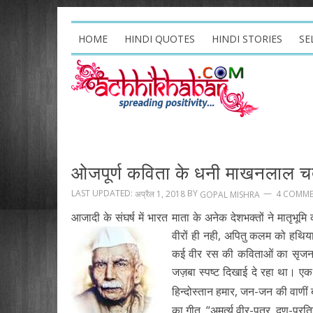
HOME
HINDI QUOTES
HINDI STORIES
SE
ओजपूर्ण कविता के धनी माखनलाल चर्
LAST UPDATED:
BY
अप्रैल 1, 2018
4 COMM
GOPAL MISHRA
आजादी के संघर्ष में भारत माता के अनेक देशभक्तों ने मातृभूम
वीरों ही नही, अपितु कलम को हथिया
कई वीर रस की कविताओं का सृजन क
जज़बा स्पष्ट दिखाई दे रहा था। 
हिन्दोस्तान हमार, जन-जन की वा
का गीत, “अमर्त्य वीर-पुत्र, दृण-प्रति