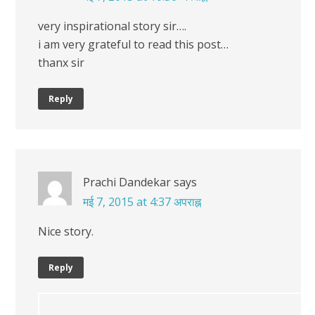
very inspirational story sir….
i am very grateful to read this post…
thanx sir
Reply
Prachi Dandekar
says
मई 7, 2015 at 4:37 अपराह्न
Nice story.
Reply