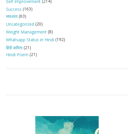
(214)
Self Improvement
(163)
Success
(63)
सफलता
(20)
Uncategorized
(8)
Weight Management
(192)
Whatsapp Status in Hindi
(21)
हिंदी कविता
(21)
Hindi Poem