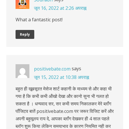
जून 16, 2022 at 2:26 अपराह्न
What a fantastic post!
Reply
says
positivebate.com
जून 15, 2022 at 10:38 अपराह्न
बहुत ही खूबसूरत मेसेज शार्ट कहानी के माध्‍यम से और कहा भी
गया है क‍ि कभी कभी ऑंखो देखा और कानो सुना भी गलत हो
सकता है । धन्‍यवाद सर, सर कभी समय न‍िकालकर मेरे ब्‍लॉंग
पॉंज‍िटव बातें positivebate.com पर जरूर व‍िज‍िट करें और
अपनी बहुमूलय राय दे, आपका ब्‍लॉंग देखकर ही 4 साल पहले
ब्‍लॉग शुरू क‍िया लेक‍िन समयाभाव के कारण नियम‍ित नही कर