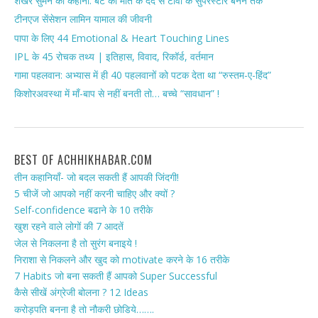
शेखर सुमन की कहानी: बेटे की मौत के दर्द से टीवी के सुपरस्टार बनने तक
टीनएज सेंसेशन लामिन यामाल की जीवनी
पापा के लिए 44 Emotional & Heart Touching Lines
IPL के 45 रोचक तथ्य | इतिहास, विवाद, रिकॉर्ड, वर्तमान
गामा पहलवान: अभ्यास में ही 40 पहलवानों को पटक देता था “रुस्तम-ए-हिंद”
किशोरअवस्था में माँ-बाप से नहीं बनती तो… बच्चे “सावधान” !
BEST OF ACHHIKHABAR.COM
तीन कहानियाँ- जो बदल सकती हैं आपकी जिंदगी!
5 चीजें जो आपको नहीं करनी चाहिए और क्यों ?
Self-confidence बढाने के 10 तरीके
खुश रहने वाले लोगों की 7 आदतें
जेल से निकलना है तो सुरंग बनाइये !
निराशा से निकलने और खुद को motivate करने के 16 तरीके
7 Habits जो बना सकती हैं आपको Super Successful
कैसे सीखें अंग्रेजी बोलना ? 12 Ideas
करोड़पति बनना है तो नौकरी छोडिये…….