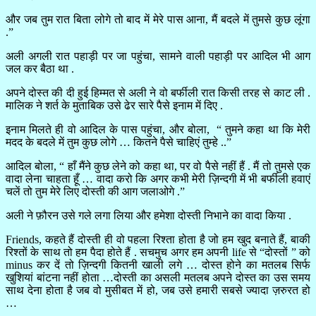
और जब तुम रात बिता लोगे तो बाद में मेरे पास आना, मैं बदले में तुमसे कुछ लूंगा
.”
अली अगली रात पहाड़ी पर जा पहुंचा, सामने वाली पहाड़ी पर आदिल भी आग
जल कर बैठा था .
अपने दोस्त की दी हुई हिम्मत से अली ने वो बर्फीली रात किसी तरह से काट ली .
मालिक ने शर्त के मुताबिक उसे ढेर सारे पैसे इनाम में दिए .
इनाम मिलते ही वो आदिल के पास पहुंचा, और बोला, “ तुमने कहा था कि मेरी
मदद के बदले में तुम कुछ लोगे … कितने पैसे चाहिएं तुम्हे ..”
आदिल बोला, “ हाँ मैंने कुछ लेने को कहा था, पर वो पैसे नहीं हैं . मैं तो तुमसे एक
वादा लेना चाहता हूँ … वादा करो कि अगर कभी मेरी ज़िन्दगी में भी बर्फीली हवाएं
चलें तो तुम मेरे लिए दोस्ती की आग जलाओगे .”
अली ने फ़ौरन उसे गले लगा लिया और हमेशा दोस्ती निभाने का वादा किया .
Friends, कहते हैं दोस्ती ही वो पहला रिश्ता होता है जो हम खुद बनाते हैं, बाकी
रिश्तों के साथ तो हम पैदा होते हैं . सचमुच अगर हम अपनी life से “दोस्तों ” को
minus कर दें तो ज़िन्दगी कितनी खाली लगे … दोस्त होने का मतलब सिर्फ
खुशियां बांटना नहीं होता …दोस्ती का असली मतलब अपने दोस्त का उस समय
साथ देना होता है जब वो मुसीबत में हो, जब उसे हमारी सबसे ज्यादा ज़रुरत हो
…