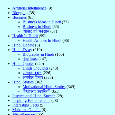
Artificial Intelligence
(9)
Blogging
(38)
Business
(61)
Business Ideas in Hindi
(32)
Business in Hindi
(35)
व्यापार एवं व्यवसाय
(37)
Health In Hindi
(99)
Health Articles In Hindi
(96)
Hindi Debate
(5)
Hindi Essay
(210)
Biography in Hindi
(106)
हिंदी निबंध
(147)
Hindi Quotes
(249)
Hindi Thoughts
(243)
अनमोल वचन
(226)
अनमोल विचार
(227)
Hindi Stories
(362)
Motivational Hindi Stories
(349)
शिक्षाप्रद कहानियाँ
(351)
Inspirational Hindi Speech
(28)
Inspiring Entrepreneurs
(28)
Interesting Facts
(5)
Mahatma Gandhi
(6)
Miscellaneous
(55)