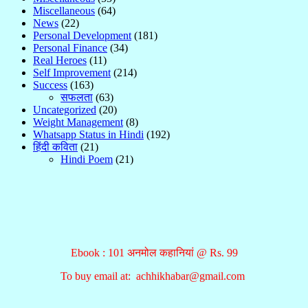
Miscellaneous
(64)
News
(22)
Personal Development
(181)
Personal Finance
(34)
Real Heroes
(11)
Self Improvement
(214)
Success
(163)
सफलता
(63)
Uncategorized
(20)
Weight Management
(8)
Whatsapp Status in Hindi
(192)
हिंदी कविता
(21)
Hindi Poem
(21)
Ebook : 101 अनमोल कहानियां @ Rs. 99
To buy email at: achhikhabar@gmail.com