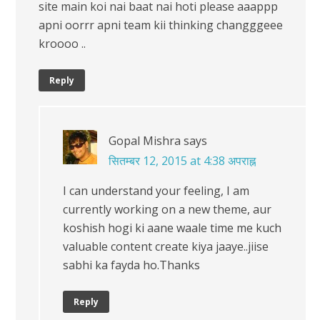
site main koi nai baat nai hoti please aaappp
apni oorrr apni team kii thinking changggeee
kroooo ..
Reply
Gopal Mishra
says
सितम्बर 12, 2015 at 4:38 अपराह्न
I can understand your feeling, I am
currently working on a new theme, aur
koshish hogi ki aane waale time me kuch
valuable content create kiya jaaye..jiise
sabhi ka fayda ho.Thanks
Reply