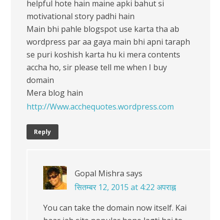
helpful hote hain maine apki bahut si
motivational story padhi hain
Main bhi pahle blogspot use karta tha ab
wordpress par aa gaya main bhi apni taraph
se puri koshish karta hu ki mera contents
accha ho, sir please tell me when I buy
domain
Mera blog hain
http://Www.acchequotes.wordpress.com
Reply
Gopal Mishra
says
सितम्बर 12, 2015 at 4:22 अपराह्न
You can take the domain now itself. Kai