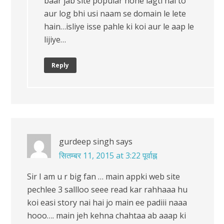
baar jab site popular hone lagti hai to
aur log bhi usi naam se domain le lete
hain…isliye isse pahle ki koi aur le aap le
lijiye…
Reply
gurdeep singh
says
सितम्बर 11, 2015 at 3:22 पूर्वाह्न
Sir I am u r big fan … main appki web site
pechlee 3 sallloo seee read kar rahhaaa hu
koi easi story nai hai jo main ee padiii naaa
hooo…. main jeh kehna chahtaa ab aaap ki