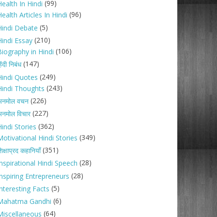
(99)
ealth In Hindi
(96)
ealth Articles In Hindi
(5)
Hindi Debate
(210)
Hindi Essay
(106)
Biography in Hindi
(147)
िंदी निबंध
(249)
Hindi Quotes
(243)
Hindi Thoughts
(226)
अनमोल वचन
(227)
नमोल विचार
(362)
indi Stories
(349)
Motivational Hindi Stories
(351)
िक्षाप्रद कहानियाँ
(28)
Inspirational Hindi Speech
(28)
Inspiring Entrepreneurs
(5)
nteresting Facts
(6)
Mahatma Gandhi
(64)
Miscellaneous