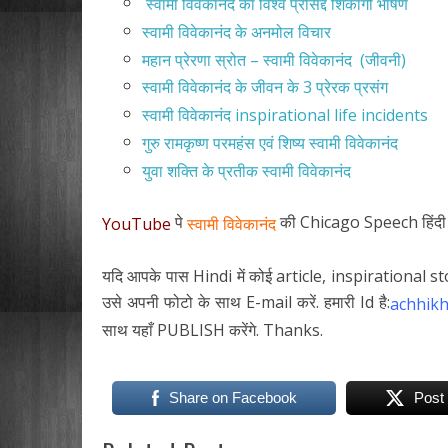
स्वामी विवेकानंद का विश्व प्रसिद्द शिकागो भाषण
स्वामी विवेकानंद के अनमोल विचार
महान प्रेरणा स्रोत – स्वामी विवेकानंद (जीवनी)
स्वामी विवेकानंद के जीवन के 3 प्रेरक प्रसंग
स्वामी विवेकानंद inspirational life incidents
गुरु रामकृष्ण परमहंस एवं शिष्य स्वामी विवेकानंद
युवा शक्ति के प्रतीक स्वामी विवेकानंद
पे
की Chicago Speech हिंदी मे
YouTube
स्वामी विवेकानंद
यदि आपके पास Hindi में कोई article, inspirational sto
उसे अपनी फोटो के साथ E-mail करें. हमारी Id है:
achhik
साथ यहाँ PUBLISH करेंगे. Thanks.
Share on Facebook
Post