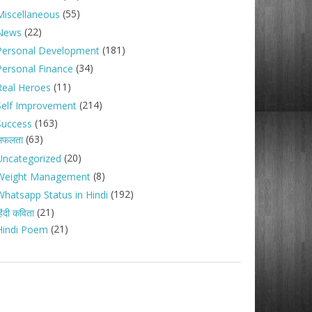
(55)
Miscellaneous
(22)
News
(181)
Personal Development
(34)
Personal Finance
(11)
Real Heroes
(214)
Self Improvement
(163)
Success
(63)
सफलता
(20)
Uncategorized
(8)
Weight Management
(192)
Whatsapp Status in Hindi
(21)
िंदी कविता
(21)
Hindi Poem