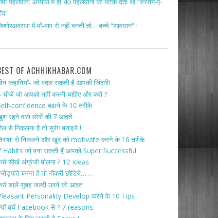
ामा पहलवान: अभ्यास में ही 40 पहलवानों को पटक देता था “रुस्तम-ए-
िंद”
िशोरअवस्था में माँ-बाप से नहीं बनती तो… बच्चे “सावधान” !
BEST OF ACHHIKHABAR.COM
ीन कहानियाँ- जो बदल सकती हैं आपकी जिंदगी!
 चीजें जो आपको नहीं करनी चाहिए और क्यों ?
elf-confidence बढाने के 10 तरीके
ुश रहने वाले लोगों की 7 आदतें
ेल से निकलना है तो सुरंग बनाइये !
िराशा से निकलने और खुद को motivate करने के 16 तरीके
 Habits जो बना सकती हैं आपको Super Successful
ैसे सीखें अंग्रेजी बोलना ? 12 Ideas
रोड़पति बनना है तो नौकरी छोडिये…….
ैसे डालें सुबह जल्दी उठने की आदत
Pleasant Personality Develop करने के 10 Tips
्यों बचें Facebook से ? 7 reasons.