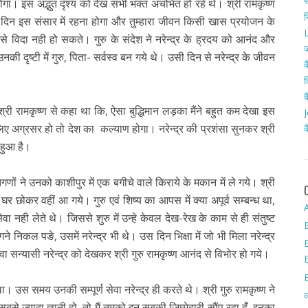
स
ोगा। इस अद्भुत दृश्य को देख सभी भक्त अचंभित हो रहे थे। श्री रामकृष्ण
र
ने दिन इस संसार में रहना होगा और तुम्हारा जीवन किसी खास प्रयोजन के
L
से विदा नही हो सकते। गुरु के संदेश ने नरेन्द्र के ह्रदय को आनंद और
ज
 दृष्टी में गुरु, पिता- सर्वस्व बन गये थे। उसी दिन से नरेन्द्र के जीवन
क
द
क
 श्री रामकृष्ण से कहा था कि, ऐसा बुद्धिमान लड़का मैंने बहुत कम देखा इस
J
 लिए अग्रसर हो तो देश का कल्याण होगा। नरेन्द्र की प्रशंसा सुनकर श्री
क
 हुआ है।
णों ने उनको काशीपुर में एक बगीचे वाले किराये के मकान में ले गये। श्री
 घर छोकर वहीं आ गये। गुरु एवं शिष्य का आपस में क्या अपूर्व सम्बन्ध था,
A
ेवा नही लेते थे। जिससे शुरु में उन्हे केवल देख-रेख के काम से ही संतुष्ट
े निकल पङे, उसमें नरेन्द्र भी थे। उस दिन भिक्षा में जो भी मिला नरेन्द्र
वा सन्यासी नरेन्द्र को देखकर श्री गुरु रामकृष्ण आनंद से विभोर हो गये।
था। उस समय उनकी सम्पूर्ण सेवा नरेन्द्र ही करते थे। श्री गुरु रामकृष्ण ने
व
सबसे ज्यादा ज्ञानी हो, तो मैं तुमको इन सबकी जिम्मेदारी सौंप रहा हुँ, इनका