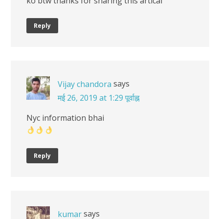
ko btw thanks for sharing this artical
Reply
says
Vijay chandora
मई 26, 2019 at 1:29 पूर्वाह्न
Nyc information bhai
Reply
says
kumar