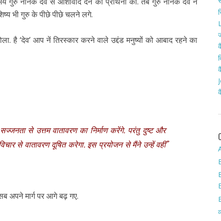
स
गुरु नानक देव से आशीर्वाद देने की प्रार्थना की. तब गुरु नानक देव नें
र
भी गुरु के पीछे पीछे चलने लगे.
L
ज
है ‘देव’ आप नें तिरस्कार करने वाले उद्दंड मनुष्यों को आबाद रहने का
क
द
क
J
क
ज्जनता से उत्तम वातावरण का निर्माण करेंगे. परंतु दुष्ट और
िचार से वातावरण दूषित करेगा. इस प्रयोजन से मैंने उन्हें वहीँ
A
 सब अपने मार्ग पर आगे बढ़ गए.
व