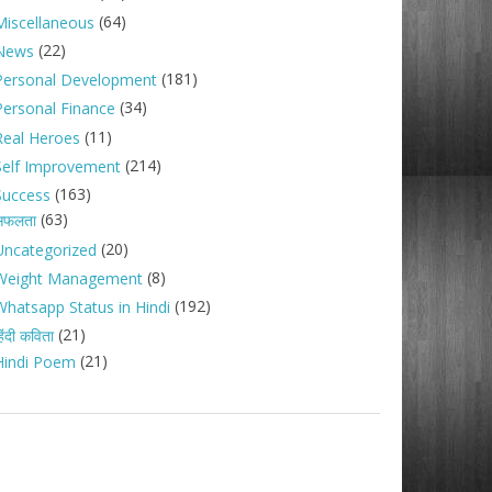
(64)
Miscellaneous
(22)
News
(181)
Personal Development
(34)
Personal Finance
(11)
Real Heroes
(214)
Self Improvement
(163)
Success
(63)
सफलता
(20)
Uncategorized
(8)
Weight Management
(192)
Whatsapp Status in Hindi
(21)
िंदी कविता
(21)
Hindi Poem