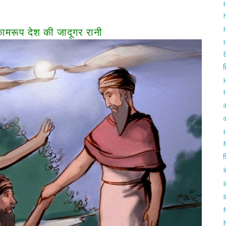
H
H
कामरूप देश की जादूगर रानी
ह
अ
H
श
I