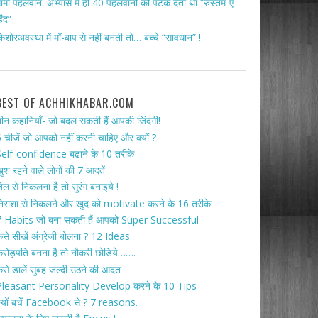
ामा पहलवान: अभ्यास में ही 40 पहलवानों को पटक देता था “रुस्तम-ए-
िंद”
िशोरअवस्था में माँ-बाप से नहीं बनती तो… बच्चे “सावधान” !
BEST OF ACHHIKHABAR.COM
ीन कहानियाँ- जो बदल सकती हैं आपकी जिंदगी!
 चीजें जो आपको नहीं करनी चाहिए और क्यों ?
elf-confidence बढाने के 10 तरीके
ुश रहने वाले लोगों की 7 आदतें
ेल से निकलना है तो सुरंग बनाइये !
िराशा से निकलने और खुद को motivate करने के 16 तरीके
 Habits जो बना सकती हैं आपको Super Successful
ैसे सीखें अंग्रेजी बोलना ? 12 Ideas
रोड़पति बनना है तो नौकरी छोडिये…….
ैसे डालें सुबह जल्दी उठने की आदत
Pleasant Personality Develop करने के 10 Tips
्यों बचें Facebook से ? 7 reasons.