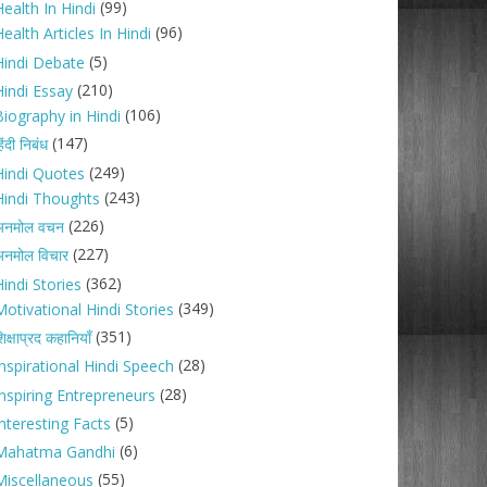
(99)
ealth In Hindi
(96)
ealth Articles In Hindi
(5)
Hindi Debate
(210)
Hindi Essay
(106)
Biography in Hindi
(147)
िंदी निबंध
(249)
Hindi Quotes
(243)
Hindi Thoughts
(226)
अनमोल वचन
(227)
नमोल विचार
(362)
indi Stories
(349)
Motivational Hindi Stories
(351)
िक्षाप्रद कहानियाँ
(28)
Inspirational Hindi Speech
(28)
Inspiring Entrepreneurs
(5)
nteresting Facts
(6)
Mahatma Gandhi
(55)
Miscellaneous