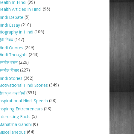
(99)
ealth In Hindi
(96)
ealth Articles In Hindi
(5)
Hindi Debate
(210)
Hindi Essay
(106)
Biography in Hindi
(147)
िंदी निबंध
(249)
Hindi Quotes
(243)
Hindi Thoughts
(226)
अनमोल वचन
(227)
नमोल विचार
(362)
indi Stories
(349)
Motivational Hindi Stories
(351)
िक्षाप्रद कहानियाँ
(28)
Inspirational Hindi Speech
(28)
Inspiring Entrepreneurs
(5)
nteresting Facts
(6)
Mahatma Gandhi
(64)
Miscellaneous