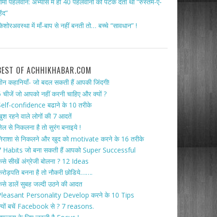
ामा पहलवान: अभ्यास में ही 40 पहलवानों को पटक देता था “रुस्तम-ए-
िंद”
िशोरअवस्था में माँ-बाप से नहीं बनती तो… बच्चे “सावधान” !
BEST OF ACHHIKHABAR.COM
ीन कहानियाँ- जो बदल सकती हैं आपकी जिंदगी!
 चीजें जो आपको नहीं करनी चाहिए और क्यों ?
elf-confidence बढाने के 10 तरीके
ुश रहने वाले लोगों की 7 आदतें
ेल से निकलना है तो सुरंग बनाइये !
िराशा से निकलने और खुद को motivate करने के 16 तरीके
 Habits जो बना सकती हैं आपको Super Successful
ैसे सीखें अंग्रेजी बोलना ? 12 Ideas
रोड़पति बनना है तो नौकरी छोडिये…….
ैसे डालें सुबह जल्दी उठने की आदत
Pleasant Personality Develop करने के 10 Tips
्यों बचें Facebook से ? 7 reasons.