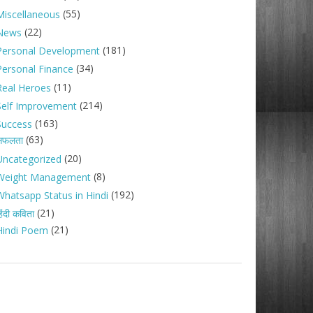
(55)
Miscellaneous
(22)
News
(181)
Personal Development
(34)
Personal Finance
(11)
Real Heroes
(214)
Self Improvement
(163)
Success
(63)
सफलता
(20)
Uncategorized
(8)
Weight Management
(192)
Whatsapp Status in Hindi
(21)
िंदी कविता
(21)
Hindi Poem