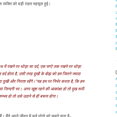
स
स व्यक्ति को बड़ी राहत महसूस हुई।
र
L
ज
क
द
क
J
क
 में रखने पर थोड़ा सा दर्द, एक घण्टे तक रखने पर थोड़ा
र्द होता है, उसी तरह दुखों के बोझ को हम जितने ज्यादा
A
दा दुखी और निराश रहेंगे।”यह हम पर निर्भर करता है, कि हम
या जिन्दगी भर। अगर खुश रहने की आकांक्षा हो तो दुख रूपी
म्भव हो तो उसे उठाने से ही बचना होगा।
व
ैं। मैंने अपने जीवन में कई लोगो को कहते सुना है-