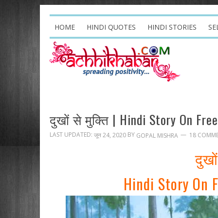
HOME
HINDI QUOTES
HINDI STORIES
SE
दुखों से मुक्ति | Hindi Story On F
LAST UPDATED:
BY
जून 24, 2020
18 COMM
GOPAL MISHRA
दुखो
Hindi Story On