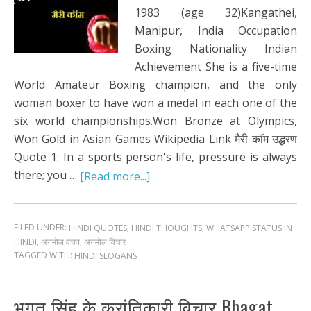
1983 (age 32)Kangathei,
Manipur, India Occupation
Boxing Nationality Indian
Achievement She is a five-time
World Amateur Boxing champion, and the only
woman boxer to have won a medal in each one of the
six world championships.Won Bronze at Olympics,
Won Gold in Asian Games Wikipedia Link मैरी कॉम उद्धरण
Quote 1: In a sports person's life, pressure is always
there; you …
[Read more...]
FILED UNDER:
,
,
HINDI QUOTES
HINDI THOUGHTS
WHATSAPP STATUS IN
,
,
HINDI
अनमोल वचन
अनमोल विचार
TAGGED WITH:
HINDI SLOGANS
भगत सिंह के क्रांतिकारी विचार Bhagat