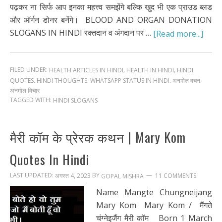
पढ़कर ना सिर्फ आप इनका महत्त्व समझेंगे बल्कि खुद भी एक प्राउड ब्लड
और ऑर्गन डोनर बनेंगे। BLOOD AND ORGAN DONATION
SLOGANS IN HINDI रक्तदान व अंगदान पर …
[Read more...]
FILED UNDER:
,
,
HEALTH ARTICLES IN HINDI
HEALTH IN HINDI
HINDI
,
,
,
,
QUOTES
HINDI THOUGHTS
WHATSAPP STATUS IN HINDI
अनमोल वचन
अनमोल विचार
TAGGED WITH:
HINDI SLOGANS
मैरी कॉम के प्रेरक कथन | Mary Kom
Quotes In Hindi
LAST UPDATED:
BY
अगस्त 4, 2023
11 COMMENTS
GOPAL MISHRA
Name Mangte Chungneijang
Mary Kom Mary Kom / मैंगते
चंग्नेइजैंग मैरी कॉम Born 1 March