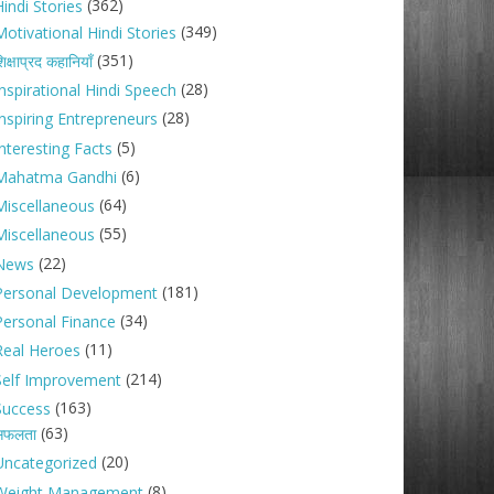
(362)
indi Stories
(349)
Motivational Hindi Stories
(351)
िक्षाप्रद कहानियाँ
(28)
Inspirational Hindi Speech
(28)
Inspiring Entrepreneurs
(5)
nteresting Facts
(6)
Mahatma Gandhi
(64)
Miscellaneous
(55)
Miscellaneous
(22)
News
(181)
Personal Development
(34)
Personal Finance
(11)
Real Heroes
(214)
Self Improvement
(163)
Success
(63)
सफलता
(20)
Uncategorized
(8)
Weight Management