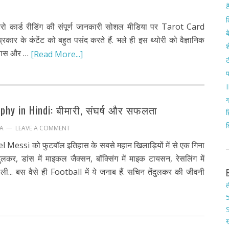
ट
ल
ार्ड रीडिंग की संपूर्ण जानकारी सोशल मीडिया पर Tarot Card
ब
 के कंटेंट को बहुत पसंद करते हैं. भले ही इस थ्योरी को वैज्ञानिक
श
िश्वास और …
[Read More...]
ट
I
ग
phy in Hindi: बीमारी, संघर्ष और सफलता
ह
क
LEAVE A COMMENT
A
l Messi को फुटबॉल इतिहास के सबसे महान खिलाड़ियों में से एक गिना
दुलकर, डांस में माइकल जैक्सन, बॉक्सिंग में माइक टायसन, रेसलिंग में
ली... बस वैसे ही Football में ये जनाब हैं. सचिन तेंदुलकर की जीवनी
त
5
S
ख