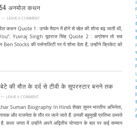
ज
गए 54 अनमोल कथन
न
7
LEAVE A COMMENT
क
मोल कथन Quote 1 : उनके मैदान में होने से खेल की शोभा बढ़ जाती थी,
क
u". Yuvraj Singh यूवराज सिंह Quote 2 : अग्रेशन तो सब
क
िन Ben Stocks की पर्सनालिटी पर ये शोभा देता है, उन्होंने क्रिकेट को
क
स
र
L
ज
ेटे की मौत के दर्द से टीवी के सुपरस्टार बनने तक
क
द
LEAVE A COMMENT
क
khar Suman Biography In Hindi शेखर सुमन भारतीय अभिनेता,
J
ायक और राजनेता के तौर पर जाने जाते हैं. उनकी बहुमुखी प्रतिभा उभरते
क
 है. कला जगत में उन्होंने अपने अद्वितीय योगदान के बल पर कई सम्मान