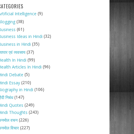
CATEGORIES
(9)
rtificial Intelligence
(38)
Blogging
(61)
Business
(32)
Business Ideas in Hindi
(35)
Business in Hindi
(37)
्यापार एवं व्यवसाय
(99)
ealth In Hindi
(96)
ealth Articles In Hindi
(5)
Hindi Debate
(210)
Hindi Essay
(106)
Biography in Hindi
(147)
िंदी निबंध
(249)
Hindi Quotes
(243)
Hindi Thoughts
(226)
अनमोल वचन
(227)
नमोल विचार