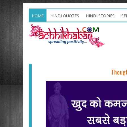
HOME
HINDI QUOTES
HINDI STORIES
SE
Though