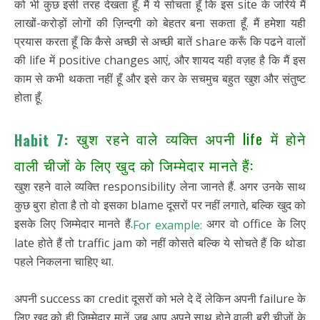
को भी कुछ इसी तरह देखता हूँ. मैं ये सोचता हूँ कि इस site के जरिये मैं
लाखों-करोड़ों लोगों की ज़िन्दगी को बेहतर बना सकता हूँ. मैं हमेशा यही
प्रयास करता हूँ कि कैसे अच्छी से अच्छी बातें share करूँ कि पढने वालों
की life में positive changes आएं, और शायद यही वज़ह है कि मैं इस
काम से कभी थकता नहीं हूँ और इसे कर के सचमुच बहुत खुश और संतुष्ट
होता हूँ.
खुश रहने वाले व्यक्ति अपनी life में होने
Habit 7:
वाली चीजों के लिए खुद को जिम्मेदार मानते हैं:
खुश रहने वाले व्यक्ति responsibility लेना जानते हैं. अगर उनके साथ
कुछ बुरा होता है तो वो इसका blame दूसरों पर नहीं लगाते, बल्कि खुद को
इसके लिए जिम्मेदार मानते हैं.
अगर वो office के लिए
For example:
late होते हैं तो traffic jam को नहीं कोसते बल्कि ये सोचते हैं कि थोडा
पहले निकलना चाहिए था.
अपनी success का credit दूसरों को भले दे दें लेकिन अपनी failure के
लिए खुद को ही जिम्मेदार मानें. जब आप अपने साथ होने वाली बुरी चीजों के