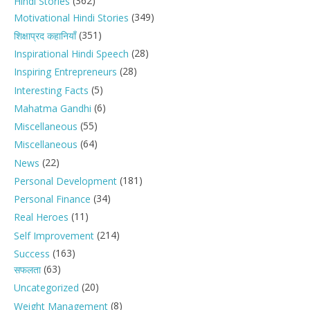
(362)
Hindi Stories
(349)
Motivational Hindi Stories
(351)
शिक्षाप्रद कहानियाँ
(28)
Inspirational Hindi Speech
(28)
Inspiring Entrepreneurs
(5)
Interesting Facts
(6)
Mahatma Gandhi
(55)
Miscellaneous
(64)
Miscellaneous
(22)
News
(181)
Personal Development
(34)
Personal Finance
(11)
Real Heroes
(214)
Self Improvement
(163)
Success
(63)
सफलता
(20)
Uncategorized
(8)
Weight Management