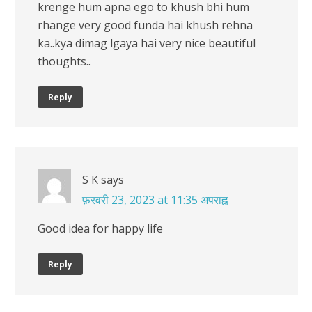
krenge hum apna ego to khush bhi hum
rhange very good funda hai khush rehna
ka..kya dimag lgaya hai very nice beautiful
thoughts..
Reply
S K
says
फ़रवरी 23, 2023 at 11:35 अपराह्न
Good idea for happy life
Reply