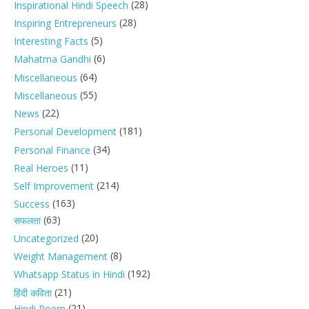
(28)
Inspirational Hindi Speech
(28)
Inspiring Entrepreneurs
(5)
Interesting Facts
(6)
Mahatma Gandhi
(64)
Miscellaneous
(55)
Miscellaneous
(22)
News
(181)
Personal Development
(34)
Personal Finance
(11)
Real Heroes
(214)
Self Improvement
(163)
Success
(63)
सफलता
(20)
Uncategorized
(8)
Weight Management
(192)
Whatsapp Status in Hindi
(21)
हिंदी कविता
(21)
Hindi Poem