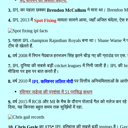
चंदू चैंपियन की असली कहानी
IPL का पहला छक्का
ने मारा था। Brendon McC
3.
Brendon McCullum
IPL 2013 में
मामला सामने आया, जहाँ अजित चंदेला, ऐस श
4.
Spot Fixing
. पहला IPL champion Rajasthan Royals बना था। Shane Warne ने पहल
5
टीम से खेलते हैं.
वर्ष 2008 में स्पिन गेंदबाज हरभजन सिंह इतने चीड़ गए की ग्राउंड पर ए
6.
IPL दुनिया की सबसे बड़ी cricket leagues में गिनी जाती है। IPL की br
7.
मीडिया पर इस पर बात करते हैं।
वर्ष 2010 में
पर वित्तीय अनियमितताओं के आरोप
8.
IPL कमिश्नर ललित मोदी
रविन्द्र जडेजा की प्रशंसा में 51 प्रसिद्ध कथन
वर्ष 2015 में RCB और MI के मैच के दौरान पोलार्ड गैल को स्लेज कर रहे थे
9.
दिया, यह किस्सा बहुत समय तक सुर्ख़ियों में रहा.
का
IPL इतिहास की सबसे बड़ी innings है। Gayle न
10. Chris Gayle
175*