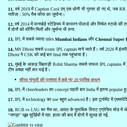
वर्ष 2019 में Caption Cool एम् एस धोनी भी गुस्सा हो गए थे, जब RR
11.
नतीजा : 50% मैच फीस का जुर्माना।
वर्ष 2014 में वानखेड़े स्टेडियम में कायरन पोलार्ड और मिचेल स्टार्क की त
12.
में दोनों को वॉर्निंग मिली और जुर्माना भी लगा.
IPL में सबसे ज्यादा titles
और
13.
Mumbai Indians
Chennai Super 
MS Dhoni सबसे iconic IPL captain माने जाते हैं। वर्ष 2026 में इंजरी 
14.
Dhoni ने CSK को कई बार final तक पहुंचाया है।
मुंबई के धाकड़ खिलाड़ी Rohit Sharma सबसे सफल IPL captains में गिने
15.
टीम अच्छा नहीं कर पाई है।
सौरव गांगुली की प्रशंसा में कहे गए 28 प्रसिद्द कथन
IPL में cheerleaders का concept पहली बार India में इतना popular
16.
IPL में technology का use बहुत advanced है। इस टूर्नामेंट में एक्सपे
17.
RCB vs LSG का मैच था, आदत के मुताबिक विराट एग्रेसिव मोड में थे, अ
18.
“जगड़ा” खूब सुर्ख़ियों में रहा. हाला की बाद में दोनों में सुलह हो गई.