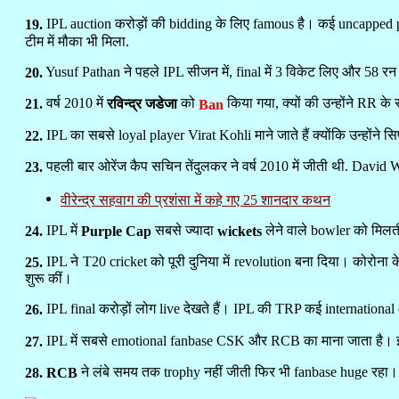
IPL auction करोड़ों की bidding के लिए famous है। कई uncapped pla
19.
टीम में मौका भी मिला.
Yusuf Pathan ने पहले IPL सीजन में, final में 3 विकेट लिए और 58 र
20.
वर्ष 2010 में
को
किया गया, क्यों की उन्होंने RR के सा
21.
रविन्द्र जडेजा
Ban
IPL का सबसे loyal player Virat Kohli माने जाते हैं क्योंकि उन्होंने स
22.
पहली बार ओरेंज कैप सचिन तेंदुलकर ने वर्ष 2010 में जीती थी. David 
23.
वीरेन्द्र सहवाग की प्रशंसा में कहे गए 25 शानदार कथन
IPL में
सबसे ज्यादा
लेने वाले bowler को मिलत
24.
Purple Cap
wickets
IPL ने T20 cricket को पूरी दुनिया में revolution बना दिया। कोरोना 
25.
शुरू कीं।
IPL final करोड़ों लोग live देखते हैं। IPL की TRP कई international
26.
IPL में सबसे emotional fanbase CSK और RCB का माना जाता है। इन्हें 
27.
ने लंबे समय तक trophy नहीं जीती फिर भी fanbase huge रहा
28. RCB