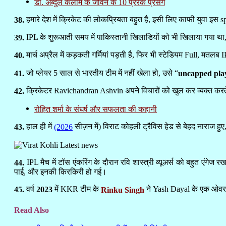
डॉ. अब्दुल कलाम के जीवन के 10 प्रेरक प्रसंग
हमारे देश में क्रिकेट की लोकप्रियता बहुत है, इसी लिए काफी युवा इस s
38.
IPL के शुरूआती समय में पाकिस्तानी खिलाडियों को भी खिलाया गया था
39.
मार्च अप्रैल में कड़कती गर्मियां पड़ती है, फिर भी स्टेडियम Full, मतलब 
40.
जो प्लेयर 5 साल से भारतीय टीम में नहीं खेला हो, उसे “
41.
uncapped pla
क्रिकेटर Ravichandran Ashvin अपने विचारों को खुल कर व्यक्त करते
42.
रोहित शर्मा के संघर्ष और सफलता की कहानी
हाल ही में
सीज़न में) विराट कोहली ट्रैविस हेड से बेहद नाराज ह
43.
(2026
IPL मैच में टॉस एंकरिंग के दौरान रवि शास्त्री व्यूअर्स को बहुत एंगेज
44.
पाई, और इनकी किरकिरी हो गई।
वर्ष
में KKR टीम के
ने Yash Dayal के एक ओवर म
45.
2023
Rinku Singh
Read Also