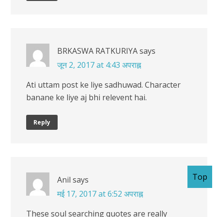
BRKASWA RATKURIYA
says
जून 2, 2017 at 4:43 अपराह्न
Ati uttam post ke liye sadhuwad. Character
banane ke liye aj bhi relevent hai.
Reply
Top
Anil
says
मई 17, 2017 at 6:52 अपराह्न
These soul searching quotes are really