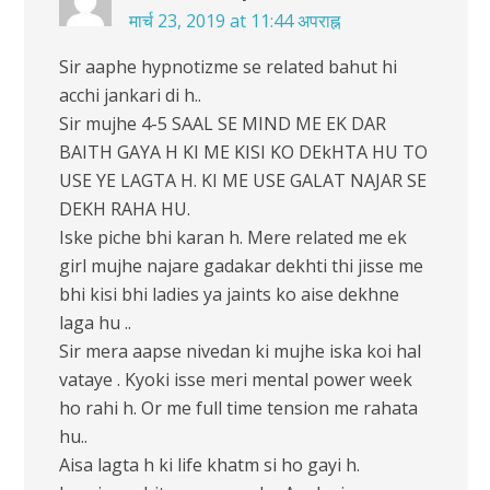
मार्च 23, 2019 at 11:44 अपराह्न
Sir aaphe hypnotizme se related bahut hi
acchi jankari di h..
Sir mujhe 4-5 SAAL SE MIND ME EK DAR
BAITH GAYA H KI ME KISI KO DEkHTA HU TO
USE YE LAGTA H. KI ME USE GALAT NAJAR SE
DEKH RAHA HU.
Iske piche bhi karan h. Mere related me ek
girl mujhe najare gadakar dekhti thi jisse me
bhi kisi bhi ladies ya jaints ko aise dekhne
laga hu ..
Sir mera aapse nivedan ki mujhe iska koi hal
vataye . Kyoki isse meri mental power week
ho rahi h. Or me full time tension me rahata
hu..
Aisa lagta h ki life khatm si ho gayi h.