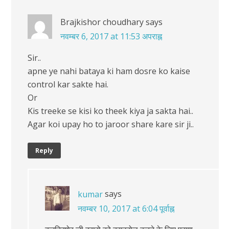
Brajkishor choudhary
says
नवम्बर 6, 2017 at 11:53 अपराह्न
Sir..
apne ye nahi bataya ki ham dosre ko kaise
control kar sakte hai.
Or
Kis treeke se kisi ko theek kiya ja sakta hai..
Agar koi upay ho to jaroor share kare sir ji..
Reply
says
kumar
नवम्बर 10, 2017 at 6:04 पूर्वाह्न