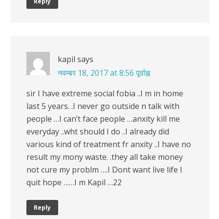
Reply
kapil
says
नवम्बर 18, 2017 at 8:56 पूर्वाह्न
sir I have extreme social fobia ..I m in home
last 5 years. .I never go outside n talk with
people …I can’t face people …anxity kill me
everyday ..wht should I do ..I already did
various kind of treatment fr anxity ..I have no
result my mony waste. .they all take money
not cure my problm ….I Dont want live life I
quit hope ……I m Kapil …22
Reply