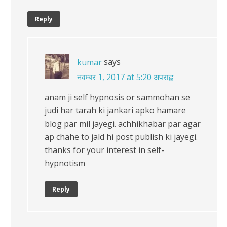
Reply
says
kumar
नवम्बर 1, 2017 at 5:20 अपराह्न
anam ji self hypnosis or sammohan se
judi har tarah ki jankari apko hamare
blog par mil jayegi. achhikhabar par agar
ap chahe to jald hi post publish ki jayegi.
thanks for your interest in self-
hypnotism
Reply