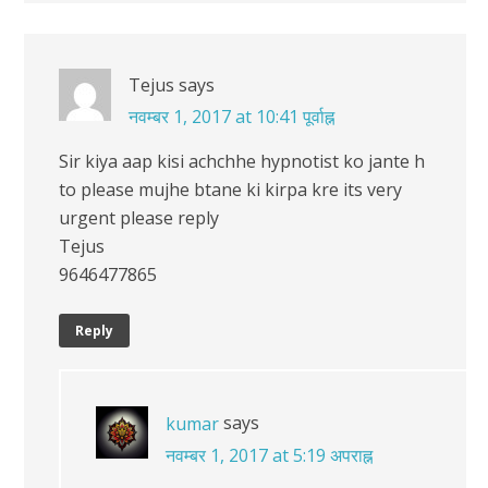
Tejus
says
नवम्बर 1, 2017 at 10:41 पूर्वाह्न
Sir kiya aap kisi achchhe hypnotist ko jante h
to please mujhe btane ki kirpa kre its very
urgent please reply
Tejus
9646477865
Reply
says
kumar
नवम्बर 1, 2017 at 5:19 अपराह्न