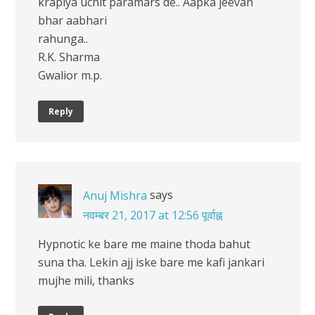
krapiya uchit paramars de.. Aapka jeevan
bhar aabhari
rahunga..
R.K. Sharma
Gwalior m.p.
Reply
says
Anuj Mishra
नवम्बर 21, 2017 at 12:56 पूर्वाह्न
Hypnotic ke bare me maine thoda bahut
suna tha. Lekin ajj iske bare me kafi jankari
mujhe mili, thanks