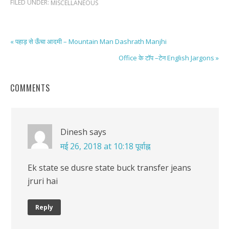
FILED UNDER:
MISCELLANEOUS
« पहाड़ से ऊँचा आदमी – Mountain Man Dashrath Manjhi
Office के टॉप –टेन English Jargons »
COMMENTS
Dinesh
says
मई 26, 2018 at 10:18 पूर्वाह्न
Ek state se dusre state buck transfer jeans
jruri hai
Reply