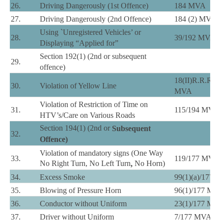
26.
Driving Dangerously (1st Offence)
184 MVA
27.
Driving Dangerously (2nd Offence)
184 (2) MVA
Using `Unregistered Vehicles’ or
28.
39/192 MVA
Displaying “Applied for”
Section 192(1) (2nd or subsequent
29.
offence)
18(II)R.R.R./
30.
Violation of Yellow Line
MVA
Violation of Restriction of Time on
31.
115/194 MVA
HTV’s/Care on Various Roads
Section 194(1) (2nd or
Subsequent
32.
Offence)
Violation of mandatory signs (One Way
33.
119/177 MVA
No Right Turn, No Left Turn
No Horn)
,
34.
Excess Smoke
99(1)(a)/177
35.
Blowing of Pressure Horn
96(1)/177 M
36.
Conductor without Uniform
23(1)/177 M
37.
Driver without Uniform
7/177 MVA