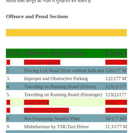
चलाते वक्त कानून की नज़र में गुनाहगार बन सकते हैं:
Offence and Penal Sections
S.No.
Offence description
Penal se
1.
Red Light Jumping
119/177 MVA
2.
Driving Left Hand Drive without Indicator
120/177 MVA
3.
Improper and Obstructive Parking
122/177 MVA
4.
Travelling on Running Board (Driver)
123(1)/177 
5.
Travelling on Running Board (Passenger)
123(2)/177 
6.
Triple Riding
128/177 MVA
7.
Driving without Helmet
129/177 MVA
8.
Not Displaying Number Plate
50/177 MVA
9.
Misbehaviour by TSR/Taxi Driver
11.3/177 MV