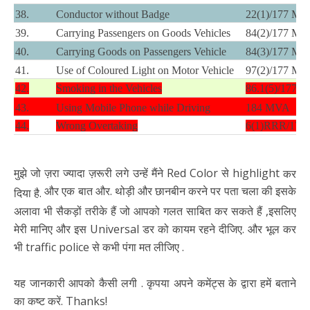
38.
Conductor without Badge
22(1)/177 M
39.
Carrying Passengers on Goods Vehicles
84(2)/177 M
40.
Carrying Goods on Passengers Vehicle
84(3)/177 M
41.
Use of Coloured Light on Motor Vehicle
97(2)/177 M
42.
Smoking in the Vehicles
86.1(5)/177 
43.
Using Mobile Phone while Driving
184 MVA
44.
Wrong Overtaking
6(1)RRR/17
मुझे जो ज़रा ज्यादा ज़रूरी लगे उन्हें मैंने
Red Color
से
highlight
कर
और एक बात और. थोड़ी और छानबीन करने पर पता चला की इसके
दिया है.
अलावा भी सैकड़ों तरीके हैं जो आपको गलत साबित कर सकते हैं ,इसलिए
मेरी मानिए और इस Universal डर को कायम रहने दीजिए. और भूल कर
भी traffic police से कभी पंगा मत लीजिए .
यह जानकारी आपको कैसी लगी . कृपया अपने कमेंट्स के द्वारा हमें बताने
का कष्ट करें. Thanks!