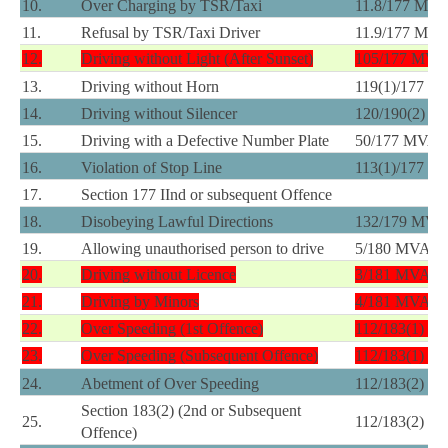
10.
Over Charging by TSR/Taxi
11.8/177 MV
11.
Refusal by TSR/Taxi Driver
11.9/177 MV
12.
Driving without Light (After Sunset)
105/177 MVA
13.
Driving without Horn
119(1)/177 
14.
Driving without Silencer
120/190(2) 
15.
Driving with a Defective Number Plate
50/177 MVA
16.
Violation of Stop Line
113(1)/177 
17.
Section 177 IInd or subsequent Offence
18.
Disobeying Lawful Directions
132/179 MVA
19.
Allowing unauthorised person to drive
5/180 MVA
20.
Driving without Licence
3/181 MVA
21.
Driving by Minors
4/181 MVA
22.
Over Speeding (1st Offence)
112/183(1) 
23.
Over Speeding (Subsequent Offence)
112/183(1) 
24.
Abetment of Over Speeding
112/183(2) 
Section 183(2) (2nd or Subsequent
25.
112/183(2) 
Offence)