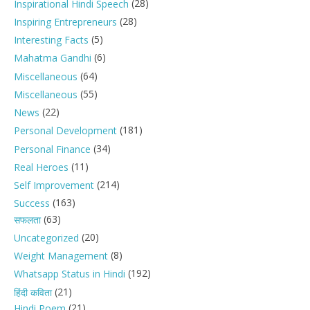
(28)
Inspirational Hindi Speech
(28)
Inspiring Entrepreneurs
(5)
Interesting Facts
(6)
Mahatma Gandhi
(64)
Miscellaneous
(55)
Miscellaneous
(22)
News
(181)
Personal Development
(34)
Personal Finance
(11)
Real Heroes
(214)
Self Improvement
(163)
Success
(63)
सफलता
(20)
Uncategorized
(8)
Weight Management
(192)
Whatsapp Status in Hindi
(21)
हिंदी कविता
(21)
Hindi Poem