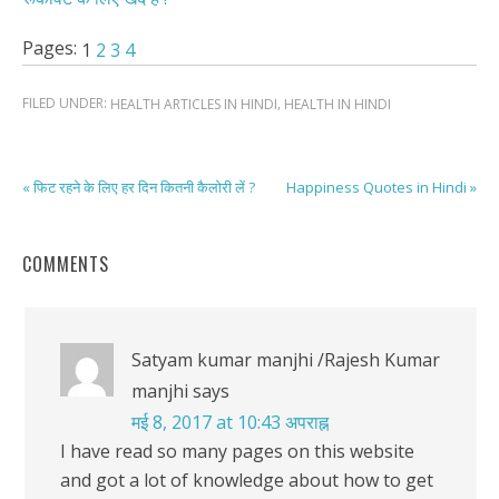
Pages:
1
2
3
4
FILED UNDER:
,
HEALTH ARTICLES IN HINDI
HEALTH IN HINDI
« फिट रहने के लिए हर दिन कितनी कैलोरी लें ?
Happiness Quotes in Hindi »
COMMENTS
Satyam kumar manjhi /Rajesh Kumar
manjhi
says
मई 8, 2017 at 10:43 अपराह्न
I have read so many pages on this website
and got a lot of knowledge about how to get