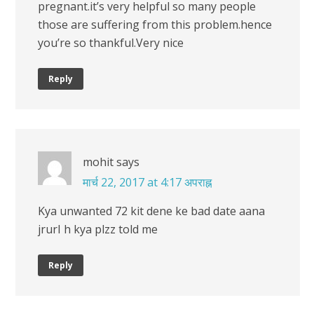
pregnant.it’s very helpful so many people
those are suffering from this problem.hence
you’re so thankful.Very nice
Reply
mohit
says
मार्च 22, 2017 at 4:17 अपराह्न
Kya unwanted 72 kit dene ke bad date aana
jrurI h kya plzz told me
Reply