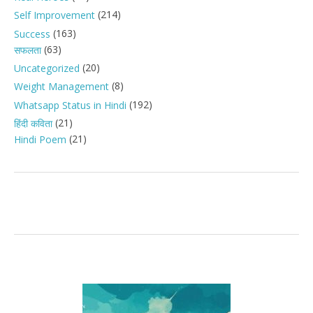
(214)
Self Improvement
(163)
Success
(63)
सफलता
(20)
Uncategorized
(8)
Weight Management
(192)
Whatsapp Status in Hindi
(21)
हिंदी कविता
(21)
Hindi Poem