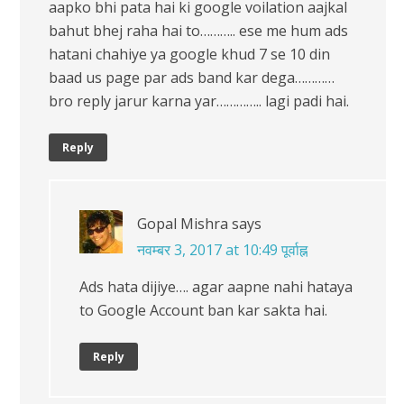
aapko bhi pata hai ki google voilation aajkal
bahut bhej raha hai to……….. ese me hum ads
hatani chahiye ya google khud 7 se 10 din
baad us page par ads band kar dega…………
bro reply jarur karna yar………….. lagi padi hai.
Reply
Gopal Mishra
says
नवम्बर 3, 2017 at 10:49 पूर्वाह्न
Ads hata dijiye…. agar aapne nahi hataya
to Google Account ban kar sakta hai.
Reply