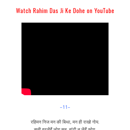
Watch Rahim Das Ji Ke Dohe on YouTube
–11–
रहिमन निज मन की बिथा, मन ही राखो गोय.
सुनी इठलैहैं लोग सब, बांटी न लेंहैं कोय.