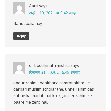
Aarti
says
अप्रैल 10, 2021 at 9:42 पूर्वाह्न
Bahut acha hay
Reply
dr buddhinath mishra
says
दिसम्बर 31, 2020 at 6:45 अपराह्न
abdur rahim khankhana samrat akbar ke
darbari muslim scholar the. unhe rahim das
kahne ka matlab hai ki organiser rahim ke
baare me zero hai.