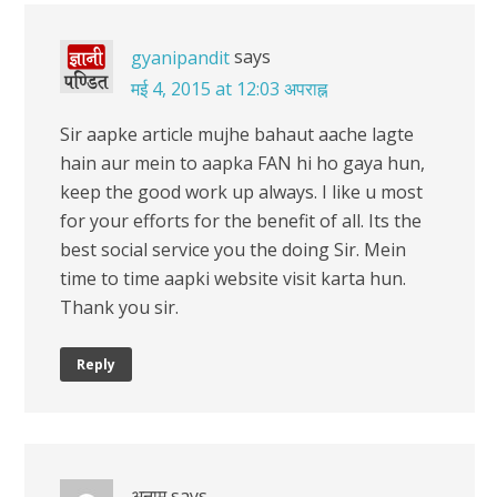
says
gyanipandit
मई 4, 2015 at 12:03 अपराह्न
Sir aapke article mujhe bahaut aache lagte
hain aur mein to aapka FAN hi ho gaya hun,
keep the good work up always. I like u most
for your efforts for the benefit of all. Its the
best social service you the doing Sir. Mein
time to time aapki website visit karta hun.
Thank you sir.
Reply
अनाम
says