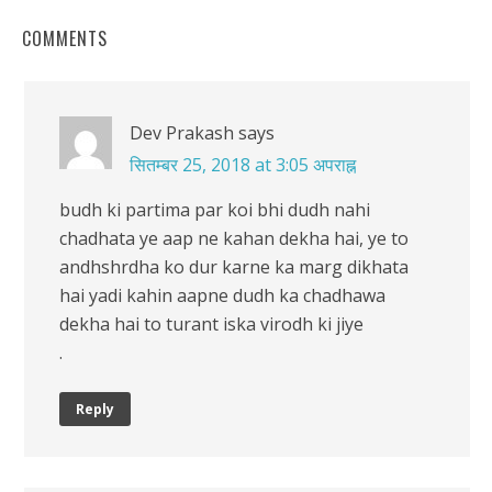
COMMENTS
Dev Prakash
says
सितम्बर 25, 2018 at 3:05 अपराह्न
budh ki partima par koi bhi dudh nahi
chadhata ye aap ne kahan dekha hai, ye to
andhshrdha ko dur karne ka marg dikhata
hai yadi kahin aapne dudh ka chadhawa
dekha hai to turant iska virodh ki jiye
.
Reply