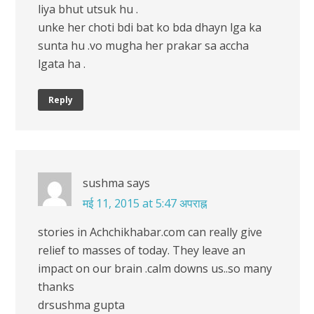
liya bhut utsuk hu .
unke her choti bdi bat ko bda dhayn lga ka
sunta hu .vo mugha her prakar sa accha
lgata ha .
Reply
sushma
says
मई 11, 2015 at 5:47 अपराह्न
stories in Achchikhabar.com can really give
relief to masses of today. They leave an
impact on our brain .calm downs us..so many
thanks
drsushma gupta