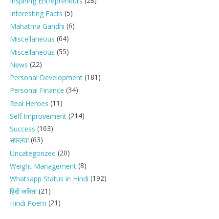
(28)
Inspiring Entrepreneurs
(5)
Interesting Facts
(6)
Mahatma Gandhi
(64)
Miscellaneous
(55)
Miscellaneous
(22)
News
(181)
Personal Development
(34)
Personal Finance
(11)
Real Heroes
(214)
Self Improvement
(163)
Success
(63)
सफलता
(20)
Uncategorized
(8)
Weight Management
(192)
Whatsapp Status in Hindi
(21)
हिंदी कविता
(21)
Hindi Poem