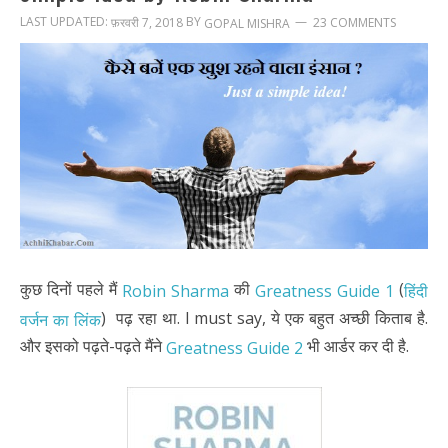
LAST UPDATED:
BY
फ़रवरी 7, 2018
23 COMMENTS
GOPAL MISHRA
कुछ दिनों पहले मैं
की
(
Robin Sharma
Greatness Guide 1
हिंदी
) पढ़ रहा था. I must say, ये एक बहुत अच्छी किताब है.
वर्जन का लिंक
और इसको पढ़ते-पढ़ते मैंने
भी आर्डर कर दी है.
Greatness Guide 2