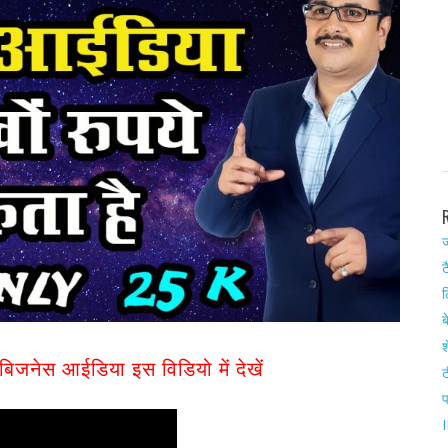
ज
ट
ल
ब
श
 बिजनेस आईडिया इस विडियो में देखें
ट
I