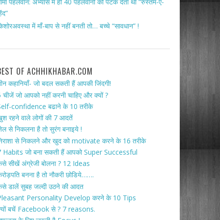
ामा पहलवान: अभ्यास में ही 40 पहलवानों को पटक देता था “रुस्तम-ए-
िंद”
िशोरअवस्था में माँ-बाप से नहीं बनती तो… बच्चे “सावधान” !
BEST OF ACHHIKHABAR.COM
ीन कहानियाँ- जो बदल सकती हैं आपकी जिंदगी!
 चीजें जो आपको नहीं करनी चाहिए और क्यों ?
elf-confidence बढाने के 10 तरीके
ुश रहने वाले लोगों की 7 आदतें
ेल से निकलना है तो सुरंग बनाइये !
िराशा से निकलने और खुद को motivate करने के 16 तरीके
 Habits जो बना सकती हैं आपको Super Successful
ैसे सीखें अंग्रेजी बोलना ? 12 Ideas
रोड़पति बनना है तो नौकरी छोडिये…….
ैसे डालें सुबह जल्दी उठने की आदत
Pleasant Personality Develop करने के 10 Tips
्यों बचें Facebook से ? 7 reasons.