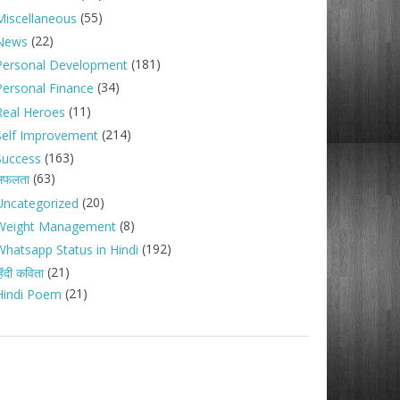
(55)
Miscellaneous
(22)
News
(181)
Personal Development
(34)
Personal Finance
(11)
Real Heroes
(214)
Self Improvement
(163)
Success
(63)
सफलता
(20)
Uncategorized
(8)
Weight Management
(192)
Whatsapp Status in Hindi
(21)
िंदी कविता
(21)
Hindi Poem