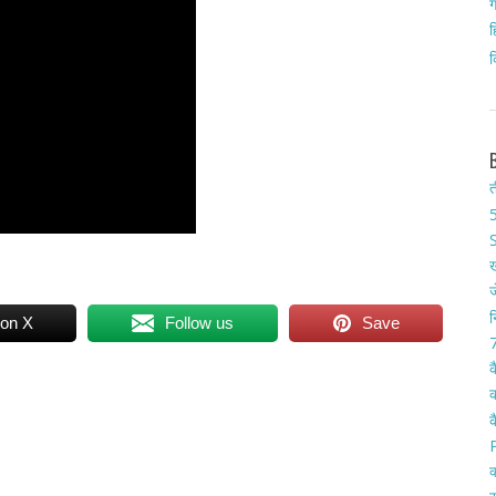
ग
ह
क
त
5
S
ख
ज
न
 on X
Follow us
Save
7
क
क
क
क