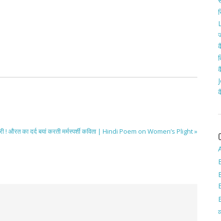
स
र
L
ज
क
द
क
J
क
री ! औरत का दर्द बयां करती मर्मस्पर्शी कविता | Hindi Poem on Women’s Plight »
A
व