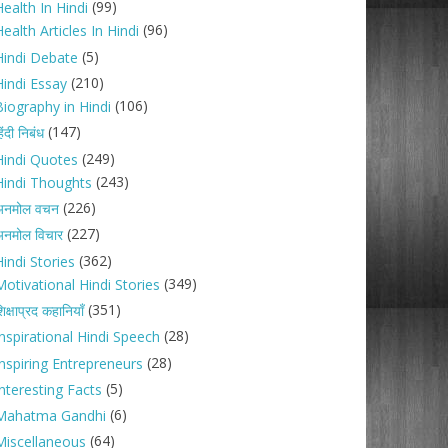
(99)
ealth In Hindi
(96)
ealth Articles In Hindi
(5)
Hindi Debate
(210)
Hindi Essay
(106)
Biography in Hindi
(147)
िंदी निबंध
(249)
Hindi Quotes
(243)
Hindi Thoughts
(226)
अनमोल वचन
(227)
नमोल विचार
(362)
indi Stories
(349)
Motivational Hindi Stories
(351)
िक्षाप्रद कहानियाँ
(28)
Inspirational Hindi Speech
(28)
Inspiring Entrepreneurs
(5)
nteresting Facts
(6)
Mahatma Gandhi
(64)
Miscellaneous