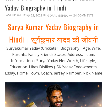
Yadav Biography in Hindi
LAST UPDATED:
BY
जून 22, 2023
24 COMMENTS
GOPAL MISHRA
Surya Kumar Yadav Biography in
Hindi। सूर्यकुमार यादव की जीवनी
Suryakumar Yadav (Cricketer) Biography। Age, Wife,
Parents, Family Friends States, Address, Team,
Information। Surya Yadav Net Worth, Lifestyle,
Education. Likes Dislikes। SK Yadav Endowments,
Essay, Home Town, Coach, Jersey Number, Nick Name