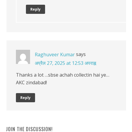
Reply
says
Raghuveer Kumar
अप्रैल 27, 2025 at 12:53 अपराह्न
Thanks a lot …sbse achah collectin hai ye…
AKC zindabad!
Reply
JOIN THE DISCUSSION!