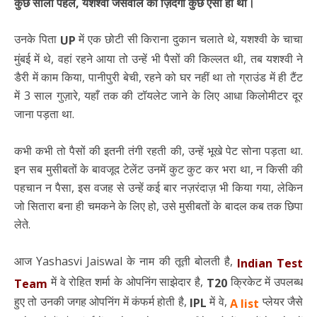
कुछ सालों पहले, यशश्वी जैसवाल की ज़िंदगी कुछ ऐसी ही थी।
उनके पिता
में एक छोटी सी किराना दुकान चलाते थे, यशश्वी के चाचा
UP
मुंबई में थे, वहां रहने आया तो उन्हें भी पैसों की किल्लत थी, तब यशश्वी ने
डैरी में काम किया, पानीपुरी बेची, रहने को घर नहीं था तो ग्राउंड में ही टैंट
में 3 साल गुज़ारे, यहाँ तक की टॉयलेट जाने के लिए आधा किलोमीटर दूर
जाना पड़ता था.
कभी कभी तो पैसों की इतनी तंगी रहती की, उन्हें भूखे पेट सोना पड़ता था.
इन सब मुसीबतों के बावजूद टेलेंट उनमें कुट कुट कर भरा था, न किसी की
पहचान न पैसा, इस वजह से उन्हें कई बार नज़रंदाज़ भी किया गया, लेकिन
जो सितारा बना ही चमकने के लिए हो, उसे मुसीबतों के बादल कब तक छिपा
लेते.
आज Yashasvi Jaiswal के नाम की तूती बोलती है,
Indian Test
में वे रोहित शर्मा के ओपनिंग साझेदार है,
क्रिकेट में उपलब्ध
T20
Team
हुए तो उनकी जगह ओपनिंग में कंफर्म होती है,
में वे,
प्लेयर जैसे
IPL
A list