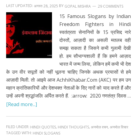
LAST UPDATED:
BY
अगस्त 28, 2025
29 COMMENTS
GOPAL MISHRA
15 Famous Slogans by Indian
Freedom Fighters in Hindi
स्वतंत्रता सेनानियों के 15 प्रसिद्द नारे
दोस्तों, आज़ादी का असली मतलब वही
समझ सकता है जिसने कभी गुलामी देखी
हो. हम सौभाग्यशाली हैं कि हमने आज़ाद
भारत में जन्म लिया, लेकिन हमें कभी भी देश
के उन वीर सपूतों को नहीं भूलना चाहिए जिनके अथक प्रयासों से हमे
आज़ादी मिली. तो आइये आज AchhiKhabar.Com (AKC) पर हम उन
महान क्रांतिकारियों और देशभक्त नेताओं के दिए नारों को याद करते हैं और
उन्हें अपनी श्रद्धांजलि अर्पित करते हैं. :arrow: 2020 गणतंत्र दिवस …
[Read more...]
FILED UNDER:
,
,
,
HINDI QUOTES
HINDI THOUGHTS
अनमोल वचन
अनमोल विचार
TAGGED WITH:
HINDI SLOGANS