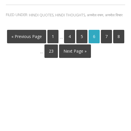
FILED UNDER:
,
,
,
HINDI QUOTES
HINDI THOUGHTS
अनमोल वचन
अनमोल विचार
« Previous Page
1
4
5
6
7
8
…
23
Next Page »
…