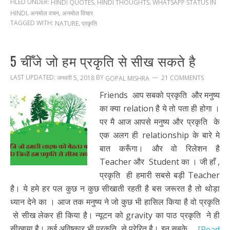
FILED UNDER:
,
,
HINDI QUOTES
HINDI THOUGHTS
WHATSAPP STATUS IN
,
,
HINDI
अनमोल वचन
अनमोल विचार
TAGGED WITH:
,
NATURE
प्रकृति
5 चीँजे जो हम प्रकृति से सीख सकते है
LAST UPDATED:
BY
जनवरी 5, 2018
21 COMMENTS
GOPAL MISHRA
Friends आप सबको प्रकृति और मनुष्य
का क्या relation है ये तो पता ही होगा ।
पर मै आज आपसे मनुष्य और प्रकृति के
एक अलग ही relationship के बारे मे
बात करूँगा। और वो रिलेशन है
Teacher और Student का । जी हाँ ,
प्रकृति ही हमारी सबसे बड़ी Teacher
है। ये हमे हर पल कुछ न कुछ सीखाती रहती है बस जरूरत है तो थोड़ा
ध्यान देने का । आज तक मनुष्य ने जो कुछ भी हासिल किया है वो प्रकृति
से सीख लेकर ही किया है। न्यूटन को gravity का पाठ प्रकृति ने ही
सीखाया है। कई अविष्कार भी प्रकृति से प्रेरित है। इन सबके …
[Read