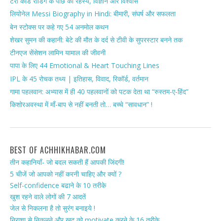
टैरो कार्ड रीडिंग के पीछे का रहस्य, विज्ञान और विश्वास
लियोनेल Messi Biography in Hindi: बीमारी, संघर्ष और सफलता
बेन स्टोक्स पर कहे गए 54 अनमोल कथन
शेखर सुमन की कहानी: बेटे की मौत के दर्द से टीवी के सुपरस्टार बनने तक
टीनएज सेंसेशन लामिन यामाल की जीवनी
पापा के लिए 44 Emotional & Heart Touching Lines
IPL के 45 रोचक तथ्य | इतिहास, विवाद, रिकॉर्ड, वर्तमान
गामा पहलवान: अभ्यास में ही 40 पहलवानों को पटक देता था “रुस्तम-ए-हिंद”
किशोरअवस्था में माँ-बाप से नहीं बनती तो… बच्चे “सावधान” !
BEST OF ACHHIKHABAR.COM
तीन कहानियाँ- जो बदल सकती हैं आपकी जिंदगी!
5 चीजें जो आपको नहीं करनी चाहिए और क्यों ?
Self-confidence बढाने के 10 तरीके
खुश रहने वाले लोगों की 7 आदतें
जेल से निकलना है तो सुरंग बनाइये !
निराशा से निकलने और खुद को motivate करने के 16 तरीके