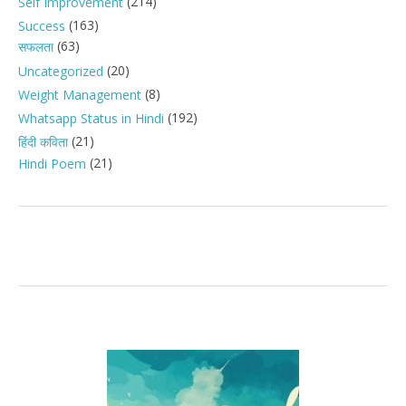
(214)
Self Improvement
(163)
Success
(63)
सफलता
(20)
Uncategorized
(8)
Weight Management
(192)
Whatsapp Status in Hindi
(21)
हिंदी कविता
(21)
Hindi Poem