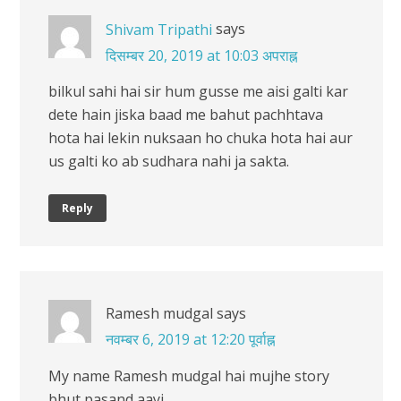
says
Shivam Tripathi
दिसम्बर 20, 2019 at 10:03 अपराह्न
bilkul sahi hai sir hum gusse me aisi galti kar
dete hain jiska baad me bahut pachhtava
hota hai lekin nuksaan ho chuka hota hai aur
us galti ko ab sudhara nahi ja sakta.
Reply
Ramesh mudgal
says
नवम्बर 6, 2019 at 12:20 पूर्वाह्न
My name Ramesh mudgal hai mujhe story
bhut pasand aayi