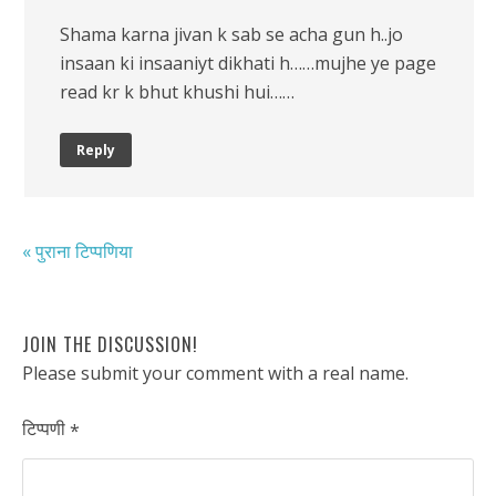
Shama karna jivan k sab se acha gun h..jo
insaan ki insaaniyt dikhati h……mujhe ye page
read kr k bhut khushi hui……
Reply
« पुराना टिप्पणिया
JOIN THE DISCUSSION!
Please submit your comment with a real name.
टिप्पणी
*