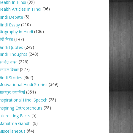
(99)
ealth In Hindi
(96)
ealth Articles In Hindi
(5)
Hindi Debate
(210)
Hindi Essay
(106)
Biography in Hindi
(147)
िंदी निबंध
(249)
Hindi Quotes
(243)
Hindi Thoughts
(226)
अनमोल वचन
(227)
नमोल विचार
(362)
indi Stories
(349)
Motivational Hindi Stories
(351)
िक्षाप्रद कहानियाँ
(28)
Inspirational Hindi Speech
(28)
Inspiring Entrepreneurs
(5)
nteresting Facts
(6)
Mahatma Gandhi
(64)
Miscellaneous