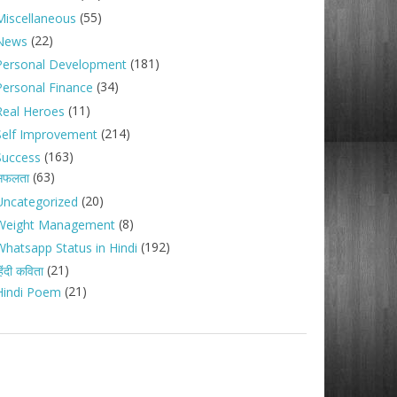
(55)
Miscellaneous
(22)
News
(181)
Personal Development
(34)
Personal Finance
(11)
Real Heroes
(214)
Self Improvement
(163)
Success
(63)
सफलता
(20)
Uncategorized
(8)
Weight Management
(192)
Whatsapp Status in Hindi
(21)
िंदी कविता
(21)
Hindi Poem