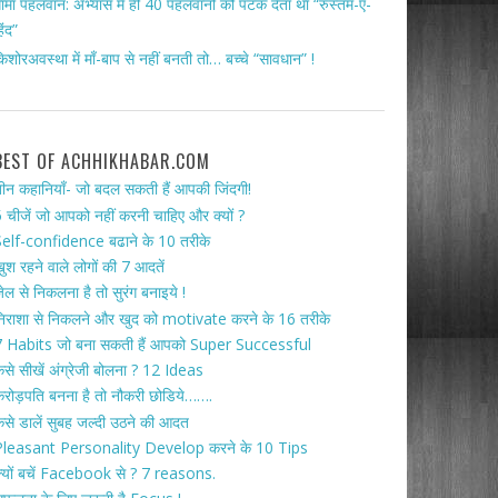
ामा पहलवान: अभ्यास में ही 40 पहलवानों को पटक देता था “रुस्तम-ए-
िंद”
िशोरअवस्था में माँ-बाप से नहीं बनती तो… बच्चे “सावधान” !
BEST OF ACHHIKHABAR.COM
ीन कहानियाँ- जो बदल सकती हैं आपकी जिंदगी!
 चीजें जो आपको नहीं करनी चाहिए और क्यों ?
elf-confidence बढाने के 10 तरीके
ुश रहने वाले लोगों की 7 आदतें
ेल से निकलना है तो सुरंग बनाइये !
िराशा से निकलने और खुद को motivate करने के 16 तरीके
 Habits जो बना सकती हैं आपको Super Successful
ैसे सीखें अंग्रेजी बोलना ? 12 Ideas
रोड़पति बनना है तो नौकरी छोडिये…….
ैसे डालें सुबह जल्दी उठने की आदत
Pleasant Personality Develop करने के 10 Tips
्यों बचें Facebook से ? 7 reasons.