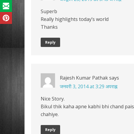
Superb
Really highlights today’s world
Thanks
Reply
Rajesh Kumar Pathak
says
जनवरी 3, 2014 at 3:29 अपराह्न
Nice Story.
Bikul thik kaha apne kabhi bhi chand pai
chahiye.
Reply