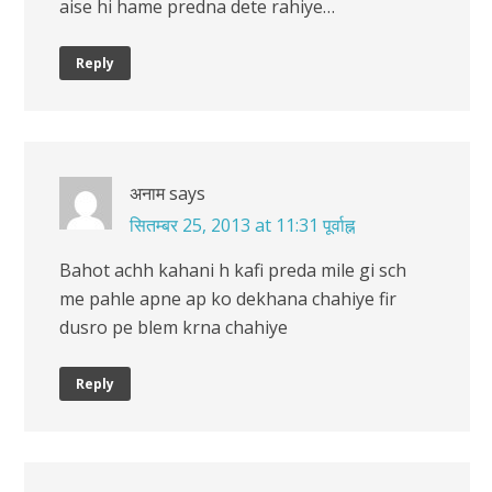
aise hi hame predna dete rahiye…
Reply
अनाम
says
सितम्बर 25, 2013 at 11:31 पूर्वाह्न
Bahot achh kahani h kafi preda mile gi sch
me pahle apne ap ko dekhana chahiye fir
dusro pe blem krna chahiye
Reply