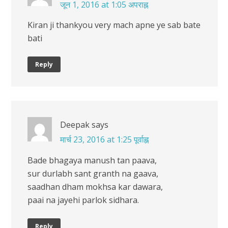
जून 1, 2016 at 1:05 अपराह्न
Kiran ji thankyou very mach apne ye sab bate
bati
Reply
Deepak
says
मार्च 23, 2016 at 1:25 पूर्वाह्न
Bade bhagaya manush tan paava,
sur durlabh sant granth na gaava,
saadhan dham mokhsa kar dawara,
paai na jayehi parlok sidhara.
Reply