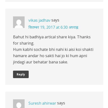
says
vikas jadhav
सितम्बर 19, 2017 at 6:30 अपराह्न
Bahut hi badhiya artical share kiya. Thanks
for sharing.
Hum kabhi sochate bhi nahi ki aisi koi shakti
hamare andar ho sakti hai jo ki hum apni
jindagi aur behatar bana sake.
Reply
says
Suresh ahirwar