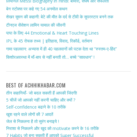
लियोनेल Messi Biography in Hindi: बीमारी, संघर्ष और सफलता
बेन स्टोक्स पर कहे गए 54 अनमोल कथन
शेखर सुमन की कहानी: बेटे की मौत के दर्द से टीवी के सुपरस्टार बनने तक
टीनएज सेंसेशन लामिन यामाल की जीवनी
पापा के लिए 44 Emotional & Heart Touching Lines
IPL के 45 रोचक तथ्य | इतिहास, विवाद, रिकॉर्ड, वर्तमान
गामा पहलवान: अभ्यास में ही 40 पहलवानों को पटक देता था “रुस्तम-ए-हिंद”
किशोरअवस्था में माँ-बाप से नहीं बनती तो… बच्चे “सावधान” !
BEST OF ACHHIKHABAR.COM
तीन कहानियाँ- जो बदल सकती हैं आपकी जिंदगी!
5 चीजें जो आपको नहीं करनी चाहिए और क्यों ?
Self-confidence बढाने के 10 तरीके
खुश रहने वाले लोगों की 7 आदतें
जेल से निकलना है तो सुरंग बनाइये !
निराशा से निकलने और खुद को motivate करने के 16 तरीके
7 Habits जो बना सकती हैं आपको Super Successful