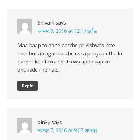
Shivam
says
नवम्बर 8, 2016 at 12:17 पूर्वाह्न
Maa baap to apne bacche pr vishwas krte
hae, but ab agar bacche eska phayda utha kr
parent ko dhoka de…to wo apne aap ko
dhokade rhe hae…
Reply
pinky
says
नवम्बर 7, 2016 at 9:07 अपराह्न