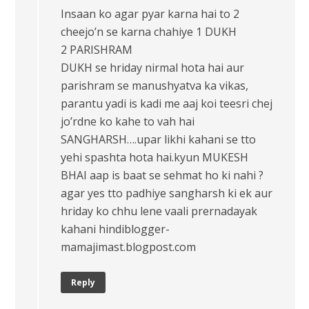
Insaan ko agar pyar karna hai to 2
cheejo’n se karna chahiye 1 DUKH
2 PARISHRAM
DUKH se hriday nirmal hota hai aur
parishram se manushyatva ka vikas,
parantu yadi is kadi me aaj koi teesri chej
jo’rdne ko kahe to vah hai
SANGHARSH….upar likhi kahani se tto
yehi spashta hota hai.kyun MUKESH
BHAI aap is baat se sehmat ho ki nahi ?
agar yes tto padhiye sangharsh ki ek aur
hriday ko chhu lene vaali prernadayak
kahani hindiblogger-
mamajimast.blogpost.com
Reply