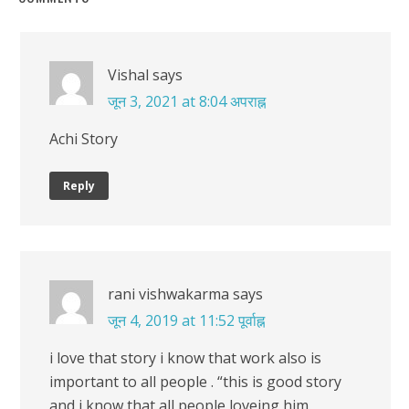
Vishal
says
जून 3, 2021 at 8:04 अपराह्न
Achi Story
Reply
rani vishwakarma
says
जून 4, 2019 at 11:52 पूर्वाह्न
i love that story i know that work also is
important to all people . “this is good story
and i know that all people loveing him.