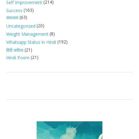
(214)
Self Improvement
(163)
Success
(63)
सफलता
(20)
Uncategorized
(8)
Weight Management
(192)
Whatsapp Status in Hindi
(21)
हिंदी कविता
(21)
Hindi Poem