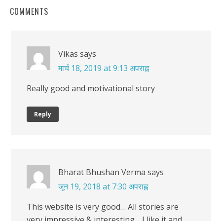
COMMENTS
Vikas
says
मार्च 18, 2019 at 9:13 अपराह्न
Really good and motivational story
Reply
Bharat Bhushan Verma
says
जून 19, 2018 at 7:30 अपराह्न
This website is very good… All stories are
very impressive & interesting… I like it and