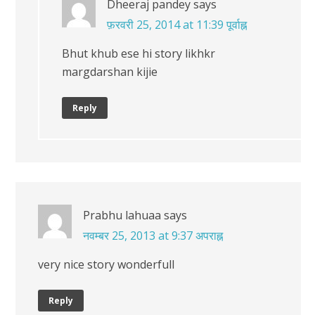
Dheeraj pandey
says
फ़रवरी 25, 2014 at 11:39 पूर्वाह्न
Bhut khub ese hi story likhkr
margdarshan kijie
Reply
Prabhu lahuaa
says
नवम्बर 25, 2013 at 9:37 अपराह्न
very nice story wonderfull
Reply